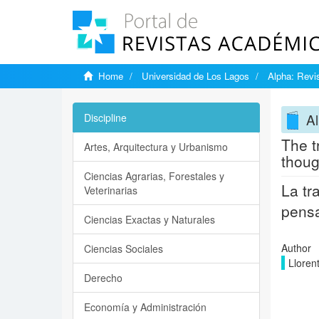
Home
Universidad de Los Lagos
Alpha: Revis
Al
Discipline
The t
Artes, Arquitectura y Urbanismo
thoug
Ciencias Agrarias, Forestales y
La tr
Veterinarias
pensa
Ciencias Exactas y Naturales
Author
Ciencias Sociales
Lloren
Derecho
Economía y Administración