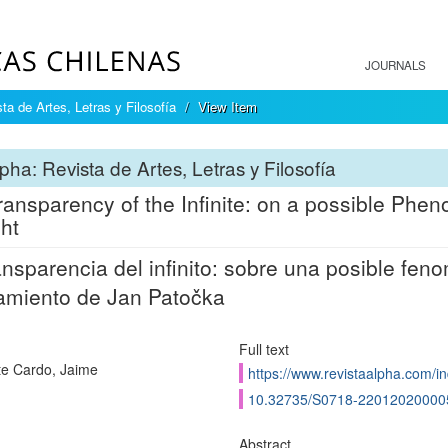
JOURNALS
ta de Artes, Letras y Filosofía
View Item
pha: Revista de Artes, Letras y Filosofía
ransparency of the Infinite: on a possible Phen
ht
ansparencia del infinito: sobre una posible fen
miento de Jan Patočka
Full text
te Cardo, Jaime
https://www.revistaalpha.com/in
10.32735/S0718-22012020000
Abstract