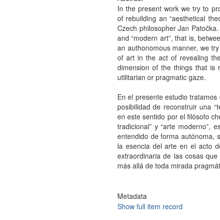
In the present work we try to pr
of rebuilding an “aesthetical the
Czech philosopher Jan Patočka. On
and “modern art”, that is, betwee
an authonomous manner, we try 
of art in the act of revealing th
dimension of the things that is 
utilitarian or pragmatic gaze.
En el presente estudio tratamos 
posibilidad de reconstruir una “t
en este sentido por el filósofo c
tradicional” y “arte moderno”, e
entendido de forma autónoma, se
la esencia del arte en el acto d
extraordinaria de las cosas que
más allá de toda mirada pragmátic
Metadata
Show full item record