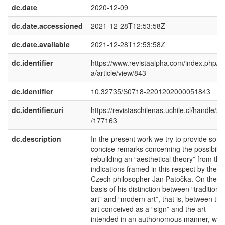
dc.date
2020-12-09
dc.date.accessioned
2021-12-28T12:53:58Z
dc.date.available
2021-12-28T12:53:58Z
dc.identifier
https://www.revistaalpha.com/index.php/a
a/article/view/843
dc.identifier
10.32735/S0718-2201202000051843
dc.identifier.uri
https://revistaschilenas.uchile.cl/handle/2
/177163
dc.description
In the present work we try to provide som
concise remarks concerning the possibility
rebuilding an “aesthetical theory” from the
indications framed in this respect by the
Czech philosopher Jan Patočka. On the
basis of his distinction between “traditional
art” and “modern art”, that is, between the
art conceived as a “sign” and the art
intended in an authonomous manner, we t