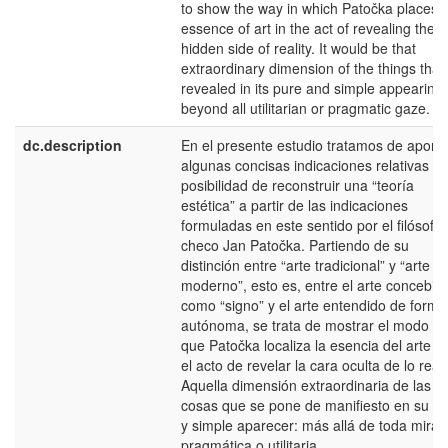
to show the way in which Patočka places 
essence of art in the act of revealing the
hidden side of reality. It would be that
extraordinary dimension of the things that 
revealed in its pure and simple appearing:
beyond all utilitarian or pragmatic gaze.
dc.description
En el presente estudio tratamos de aporta
algunas concisas indicaciones relativas a 
posibilidad de reconstruir una “teoría
estética” a partir de las indicaciones
formuladas en este sentido por el filósofo
checo Jan Patočka. Partiendo de su
distinción entre “arte tradicional” y “arte
moderno”, esto es, entre el arte concebid
como “signo” y el arte entendido de forma
autónoma, se trata de mostrar el modo en
que Patočka localiza la esencia del arte e
el acto de revelar la cara oculta de lo real.
Aquella dimensión extraordinaria de las
cosas que se pone de manifiesto en su p
y simple aparecer: más allá de toda mira
pragmática o utilitaria.