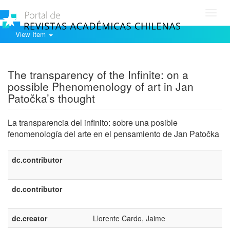
Toggl
navig
View Item
Show simple item record
The transparency of the Infinite: on a
possible Phenomenology of art in Jan
Patočka’s thought
La transparencia del infinito: sobre una posible
fenomenología del arte en el pensamiento de Jan Patočka
dc.contributor
dc.contributor
dc.creator
Llorente Cardo, Jaime