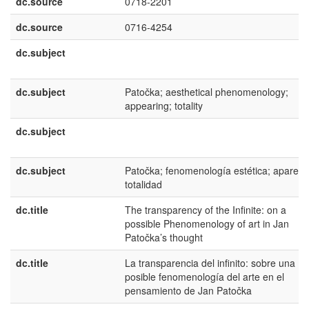
dc.source
0718-2201
dc.source
0716-4254
dc.subject
dc.subject
Patočka; aesthetical phenomenology;
appearing; totality
dc.subject
dc.subject
Patočka; fenomenología estética; aparece
totalidad
dc.title
The transparency of the Infinite: on a
possible Phenomenology of art in Jan
Patočka’s thought
dc.title
La transparencia del infinito: sobre una
posible fenomenología del arte en el
pensamiento de Jan Patočka