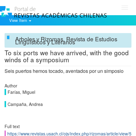
Toggl
navig
View Item
Arboles y Rizomas. Revista de Estudios
Lingüísticos y Literarios
To six ports we have arrived, with the good
winds of a symposium
Seis puertos hemos tocado, aventados por un simposio
Author
Farías, Miguel
Campaña, Andrea
Full text
https://www.revistas.usach.cl/ojs/index.php/rizomas/article/view/5