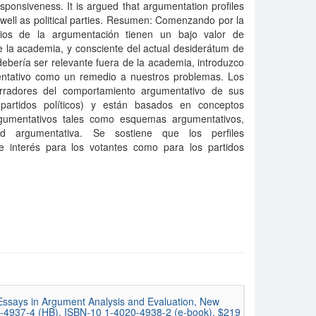
sponsiveness. It is argued that argumentation profiles
s well as political parties. Resumen: Comenzando por la
ios de la argumentación tienen un bajo valor de
e la academia, y consciente del actual desiderátum de
ebería ser relevante fuera de la academia, introduzco
entativo como un remedio a nuestros problemas. Los
orradores del comportamiento argumentativo de sus
artidos políticos) y están basados en conceptos
argumentativos tales como esquemas argumentativos,
dad argumentativa. Se sostiene que los perfiles
e interés para los votantes como para los partidos
 Essays in Argument Analysis and Evaluation, New
20-4937-4 (HB), ISBN-10 1-4020-4938-2 (e-book), $219