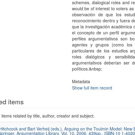
schemes, dialogical roles and re
would be of interest to voters a
observación de que los estud
reconocimiento dentro y fuera d
que la investigación académica d
el concepto de un perfil argum
perfiles argumentativos son b
agentes y grupos (como los p
particulares de los estudios 
roles dialógicos y sensibili
argumentativos deberían ser d
políticos.&nbsp;
Metadata
Show full item record
ed items
items related by title, author, creator and subject.
Hitchcock and Bart Verheij (eds.), Arguing on the Toulmin Model: New
Springer, Argumentation Library, Vol. 10, 2006, 439pp., ISBN-10 1-40