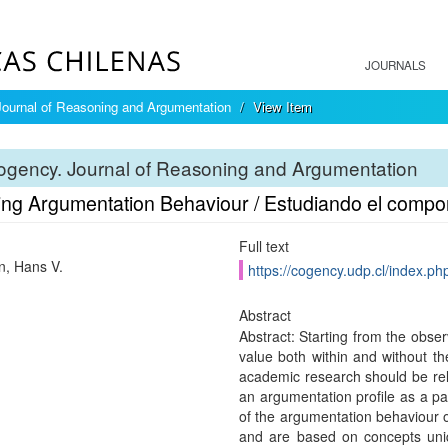
JOURNALS
ournal of Reasoning and Argumentation
View Item
ogency. Journal of Reasoning and Argumentation
ing Argumentation Behaviour / Estudiando el compo
Full text
, Hans V.
https://cogency.udp.cl/index.ph
Abstract
Abstract: Starting from the obse
value both within and without th
academic research should be rel
an argumentation profile as a pa
of the argumentation behaviour of
and are based on concepts uni