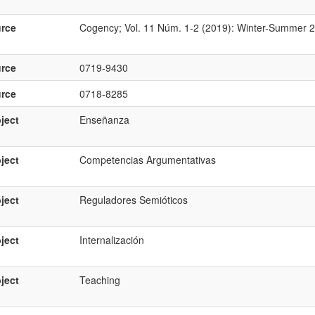
rce
Cogency; Vol. 11 Núm. 1-2 (2019): Winter-Summer 
rce
0719-9430
rce
0718-8285
ject
Enseñanza
ject
Competencias Argumentativas
ject
Reguladores Semióticos
ject
Internalización
ject
Teaching