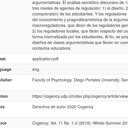
argumentativas. El análisis semiótico-discursivo de 
tres niveles de agentes de regulación: 1) el diseño, 2
(comprensión) de los estudiantes. Y los reguladores
del conocimiento y pragmática/retórica de la argume
macroreguladores, que dicen de los reguladores gene
2) los reguladores locales, que dicen respecto del u
forma internalizada por los estudiantes. Al fin, se pr
diseños de clases argumentativas que lleven en cuen
contextos educativos.
mat
application/pdf
nguage
eng
lisher
Faculty of Psychology, Diego Portales University, San
ation
https://cogency.udp.cl/index.php/cogency/article/vie
hts
Derechos de autor 2020 Cogency
rce
Cogency; Vol. 11 No. 1-2 (2019): Winter-Summer 20