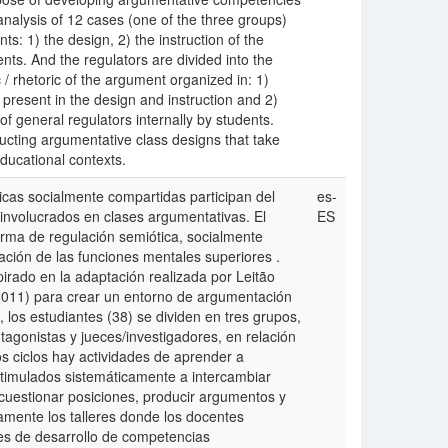
analysis of 12 cases (one of the three groups)
ts: 1) the design, 2) the instruction of the
nts. And the regulators are divided into the
 rhetoric of the argument organized in: 1)
present in the design and instruction and 2)
of general regulators internally by students.
tructing argumentative class designs that take
ducational contexts.
icas socialmente compartidas participan del
es-
 involucrados en clases argumentativas. El
ES
rma de regulación semiótica, socialmente
ación de las funciones mentales superiores .
pirado en la adaptación realizada por Leitão
2011) para crear un entorno de argumentación
, los estudiantes (38) se dividen en tres grupos,
tagonistas y jueces/investigadores, en relación
os ciclos hay actividades de aprender a
timulados sistemáticamente a intercambiar
cuestionar posiciones, producir argumentos y
amente los talleres donde los docentes
es de desarrollo de competencias