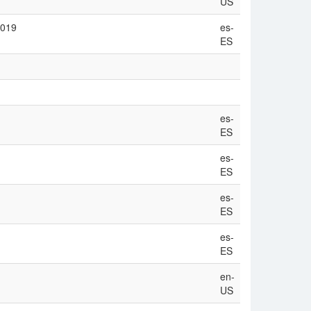
US
2019
es-
ES
es-
ES
es-
ES
es-
ES
es-
ES
en-
US