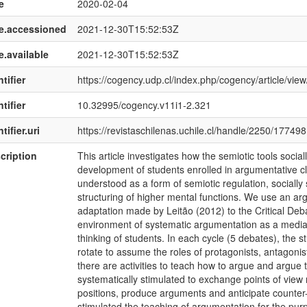
e
2020-02-04
e.accessioned
2021-12-30T15:52:53Z
e.available
2021-12-30T15:52:53Z
tifier
https://cogency.udp.cl/index.php/cogency/article/vie
tifier
10.32995/cogency.v11i1-2.321
tifier.uri
https://revistaschilenas.uchile.cl/handle/2250/177498
cription
This article investigates how the semiotic tools socia
development of students enrolled in argumentative cla
understood as a form of semiotic regulation, socially
structuring of higher mental functions. We use an arg
adaptation made by Leitão (2012) to the Critical De
environment of systematic argumentation as a mediat
thinking of students. In each cycle (5 debates), the s
rotate to assume the roles of protagonists, antagonis
there are activities to teach how to argue and argue 
systematically stimulated to exchange points of view 
positions, produce arguments and anticipate count
stimulated the teaching of argumentation for the pu