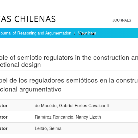
JOURNALS
ournal of Reasoning and Argumentation
View Item
mple item record
ole of semiotic regulators in the construction 
uctional design
pel de los reguladores semióticos en la constr
ucional argumentativo
ator
de Macêdo, Gabriel Fortes Cavalcanti
ator
Ramírez Roncancio, Nancy Lizeth
ator
Leitão, Selma