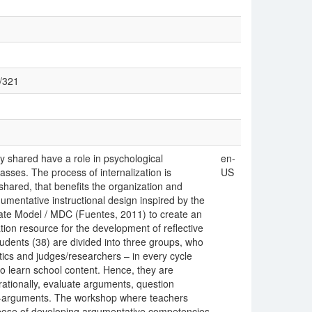
w/321
lly shared have a role in psychological
en-
sses. The process of internalization is
US
 shared, that benefits the organization and
umentative instructional design inspired by the
bate Model / MDC (Fuentes, 2011) to create an
ion resource for the development of reflective
tudents (38) are divided into three groups, who
tics and judges/researchers – in every cycle
to learn school content. Hence, they are
rationally, evaluate arguments, question
er-arguments. The workshop where teachers
rpose of developing argumentative competencies