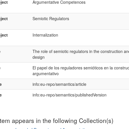
ject
Argumentative Competences
ject
Semiotic Regulators
ject
Internalization
e
The role of semiotic regulators in the construction a
design
e
El papel de los reguladores semióticos en la construc
argumentativo
e
info:eu-repo/semantics/article
e
info:eu-repo/semantics/publishedVersion
item appears in the following Collection(s)