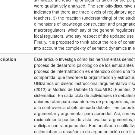
were qualitatively analyzed. The semiotic-discursive 
indicates that there are three levels of regulatory agen
teachers, 3) the reaction (understanding) of the stude
dimensions of knowledge construction and pragmatic /
macroregulators, which say of the general regulators 
local regulators, who say respect of the updated use 
Finally, it is proposed to think about the role of cons
into account the complexity of semiotic dynamics in e
cription
Este artículo investiga cómo las herramientas semiót
proceso de desarrollo psicologico de los estudiantes
proceso de internalización es entendido como una fo
compartida, que favorece la organización y estructur
Utilizamos un diseño instruccional argumentativo ins
(2012) al Modelo de Debate Crítico/MDC (Fuentes, 
sistemático. En cada ciclo de actividades (5 debates)
quienes rotan para asumir roles de protagonistas, an
a la controversia objeto de cada debate – en todos l
argumentar y argumentar para aprender. Así, son es
racionalmente puntos de vista, evaluar argumentos, 
anticipar contraargumentos. Fue analizada cualitativ
estimulaban la enseñanza de argumentación con fin