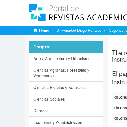
Home
Universidad Diego Portales
Cogency. J
Show si
Discipline
The r
instr
Artes, Arquitectura y Urbanismo
Ciencias Agrarias, Forestales y
El pa
Veterinarias
instr
Ciencias Exactas y Naturales
dc.cre
Ciencias Sociales
dc.cre
Derecho
dc.cre
Economía y Administración