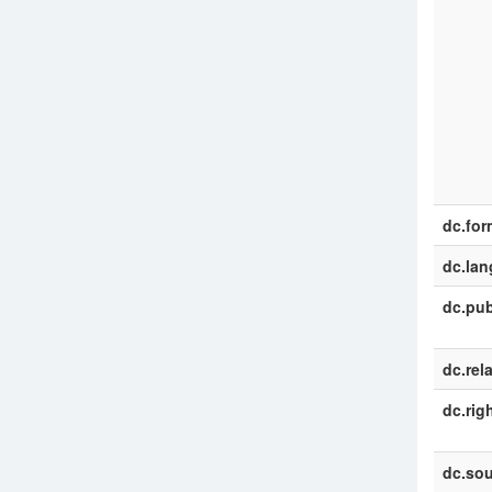
dc.for
dc.la
dc.pub
dc.rel
dc.rig
dc.sou