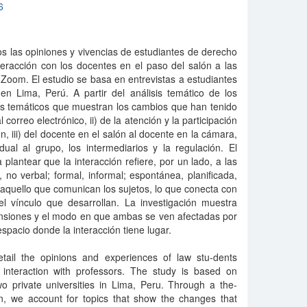
6
s las opiniones y vivencias de estudiantes de derecho
teracción con los docentes en el paso del salón a las
a Zoom. El estudio se basa en entrevistas a estudiantes
en Lima, Perú. A partir del análisis temático de los
es temáticos que muestran los cambios que han tenido
 correo electrónico, ii) de la atención y la participación
ón, iii) del docente en el salón al docente en la cámara,
idual al grupo, los intermediarios y la regulación. El
a plantear que la interacción refiere, por un lado, a las
no verbal; formal, informal; espontánea, planificada,
s aquello que comunican los sujetos, lo que conecta con
del vínculo que desarrollan. La investigación muestra
ensiones y el modo en que ambas se ven afectadas por
spacio donde la interacción tiene lugar.
etail the opinions and experiences of law stu-dents
 interaction with professors. The study is based on
wo private universities in Lima, Peru. Through a the-
on, we account for topics that show the changes that