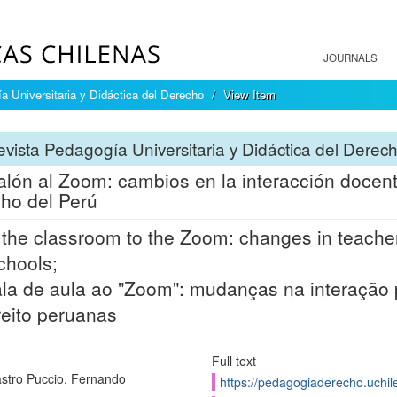
JOURNALS
a Universitaria y Didáctica del Derecho
View Item
vista Pedagogía Universitaria y Didáctica del Derec
alón al Zoom: cambios en la interacción docen
ho del Perú
the classroom to the Zoom: changes in teacher-
chools;
la de aula ao "Zoom": mudanças na interação 
reito peruanas
Full text
stro Puccio, Fernando
https://pedagogiaderecho.uchil