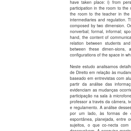
have taken place: i) from pers
participation in the room to the
the room to the teacher in the c
intermediaries and regulation. T
composed by two dimension. On
nonverbal; formal, informal; s
hand, the content of communica
relation between students an
between these dimen-sions, 
configurations of the space in wh
Neste estudo analisamos detalh
de Direito em relação às mudan
baseado em entrevistas com alu
partir da análise das inform
evidenciam as mudanças ocorrida
participação na sala à microfone
professor a través da câmera, iv
e regulamento. A análise desses
por um lado, às formas de co
espontânea, planejada, entre o
sujeitos, o que co-necta com 
desenvolvem. A pesquisa mostra