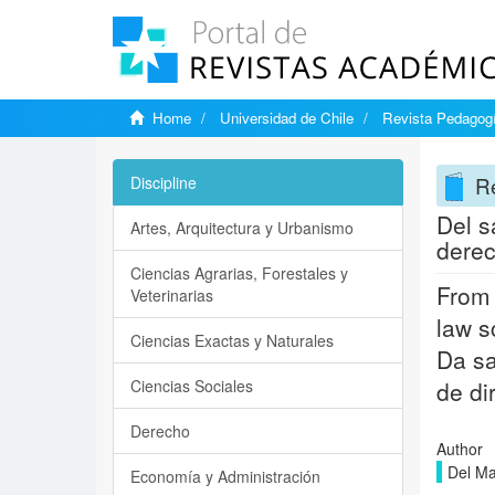
Home
Universidad de Chile
Revista Pedagogí
Re
Discipline
Del s
Artes, Arquitectura y Urbanismo
derec
Ciencias Agrarias, Forestales y
From 
Veterinarias
law s
Ciencias Exactas y Naturales
Da sa
Ciencias Sociales
de di
Derecho
Author
Del Ma
Economía y Administración