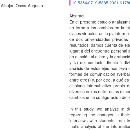
10.5354/0719-5885.2021.6178
Albujar, Oscar Augusto
Abstract
En el presente estudio analizamo
en torno a los cambios en la in
clases virtuales en la plataform
de dos universidades privadas 
resultados, damos cuenta de ej
lugar: i) del encuentro personal al
en el salón al micro y la grabaci
y iv) del contacto directo indiv
análisis de estos ejes nos lleva 
formas de comunicación (verbal, 
entre otros) y, por otro, a qué e
el plano intersubjetivo propio 
diversos nexos entre estas dim
cambios en la configuración del e
In this study, we analyze in d
regarding the changes in their
interviews with students from t
matic analysis of the informati