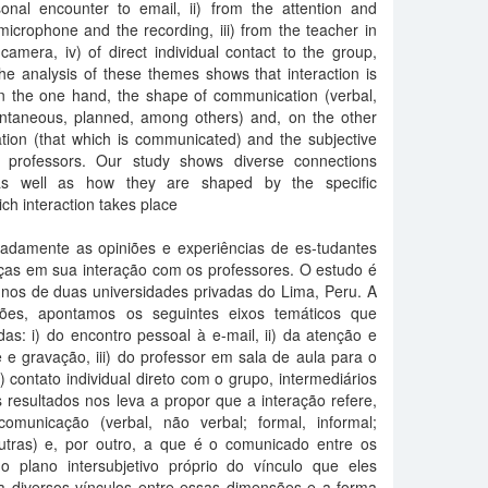
onal encounter to email, ii) from the attention and
 microphone and the recording, iii) from the teacher in
amera, iv) of direct individual contact to the group,
he analysis of these themes shows that interaction is
 the one hand, the shape of communication (verbal,
pontaneous, planned, among others) and, on the other
tion (that which is communicated) and the subjective
d professors. Our study shows diverse connections
as well as how they are shaped by the specific
ich interaction takes place
adamente as opiniões e experiências de es-tudantes
ças em sua interação com os professores. O estudo é
nos de duas universidades privadas do Lima, Peru. A
ações, apontamos os seguintes eixos temáticos que
s: i) do encontro pessoal à e-mail, ii) da atenção e
 e gravação, iii) do professor em sala de aula para o
) contato individual direto com o grupo, intermediários
 resultados nos leva a propor que a interação refere,
municação (verbal, não verbal; formal, informal;
utras) e, por outro, a que é o comunicado entre os
o plano intersubjetivo próprio do vínculo que eles
 diversos vínculos entre essas dimensões e a forma