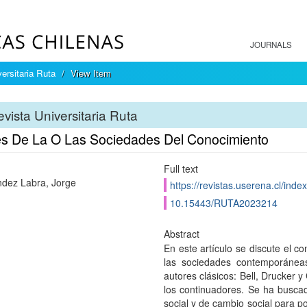
JOURNALS
ersitaria Ruta
View Item
vista Universitaria Ruta
les De La O Las Sociedades Del Conocimiento
Full text
dez Labra, Jorge
https://revistas.userena.cl/inde
10.15443/RUTA2023214
Abstract
En este artículo se discute el c
las sociedades contemporáneas
autores clásicos: Bell, Drucker y
los continuadores. Se ha buscad
social y de cambio social para p