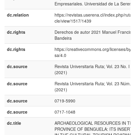
Empresariales. Universidad de La Serena
dc.relation
https://revistas.userena.cl/index.php/ruta/a
cle/view/1517/1439
dc.rights
Derechos de autor 2021 Manuel Francisc
Bandeira
dc.rights
https://creativecommons.org/licenses/by-n
sa/4.0
dc.source
Revista Universitaria Ruta; Vol. 23 No. I
(2021)
dc.source
Revista Universitaria Ruta; Vol. 23 Núm. I
(2021)
dc.source
0719-5990
dc.source
0717-1048
dc.title
ARCHAEOLOGICAL RESOURCES IN TH
PROVINCE OF BENGUELA: ITS INSERT