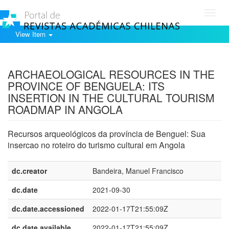
Toggl
navig
View Item
Show simple item record
ARCHAEOLOGICAL RESOURCES IN THE
PROVINCE OF BENGUELA: ITS
INSERTION IN THE CULTURAL TOURISM
ROADMAP IN ANGOLA
Recursos arqueológicos da província de Benguel: Sua
insercao no roteiro do turismo cultural em Angola
dc.creator
Bandeira, Manuel Francisco
dc.date
2021-09-30
dc.date.accessioned
2022-01-17T21:55:09Z
dc.date.available
2022-01-17T21:55:09Z