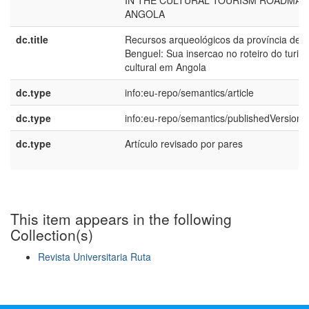
IN THE CULTURAL TOURISM ROADMAP 
ANGOLA
dc.title
Recursos arqueológicos da província de
Benguel: Sua insercao no roteiro do turis
cultural em Angola
dc.type
info:eu-repo/semantics/article
dc.type
info:eu-repo/semantics/publishedVersion
dc.type
Artículo revisado por pares
This item appears in the following
Collection(s)
Revista Universitaria Ruta
Show simple item record