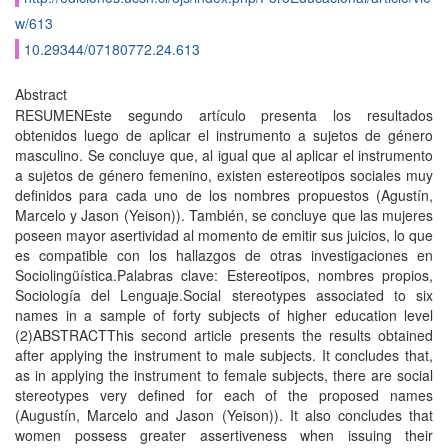
w/613
10.29344/07180772.24.613
Abstract
RESUMENEste segundo artí­culo presenta los resultados
obtenidos luego de aplicar el instrumento a sujetos de género
masculino. Se concluye que, al igual que al aplicar el instrumento
a sujetos de género femenino, existen estereotipos sociales muy
definidos para cada uno de los nombres propuestos (Agustí­n,
Marcelo y Jason (Yeison)). También, se concluye que las mujeres
poseen mayor asertividad al momento de emitir sus juicios, lo que
es compatible con los hallazgos de otras investigaciones en
Sociolingüística.Palabras clave: Estereotipos, nombres propios,
Sociologí­a del Lenguaje.Social stereotypes associated to six
names in a sample of forty subjects of higher education level
(2)ABSTRACTThis second article presents the results obtained
after applying the instrument to male subjects. It concludes that,
as in applying the instrument to female subjects, there are social
stereotypes very defined for each of the proposed names
(Augustí­n, Marcelo and Jason (Yeison)). It also concludes that
women possess greater assertiveness when issuing their