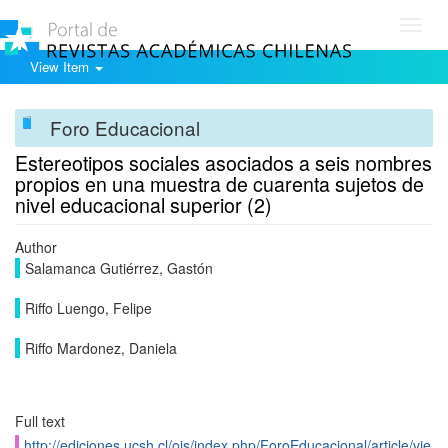
Toggl
navig
View Item
Foro Educacional
Estereotipos sociales asociados a seis nombres
propios en una muestra de cuarenta sujetos de
nivel educacional superior (2)
Author
Salamanca Gutiérrez, Gastón
Riffo Luengo, Felipe
Riffo Mardonez, Daniela
Full text
http://ediciones.ucsh.cl/ojs/index.php/ForoEducacional/article/vie