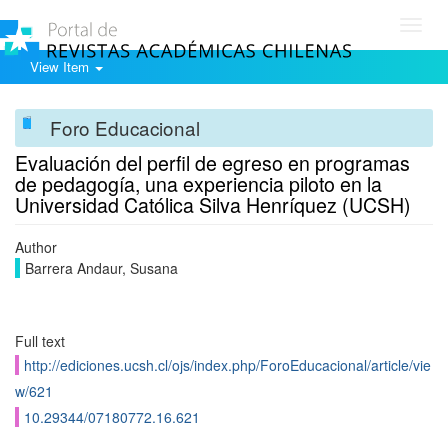
Toggl
navig
View Item
Foro Educacional
Evaluación del perfil de egreso en programas
de pedagogí­a, una experiencia piloto en la
Universidad Católica Silva Henrí­quez (UCSH)
Author
Barrera Andaur, Susana
Full text
http://ediciones.ucsh.cl/ojs/index.php/ForoEducacional/article/vie
w/621
10.29344/07180772.16.621