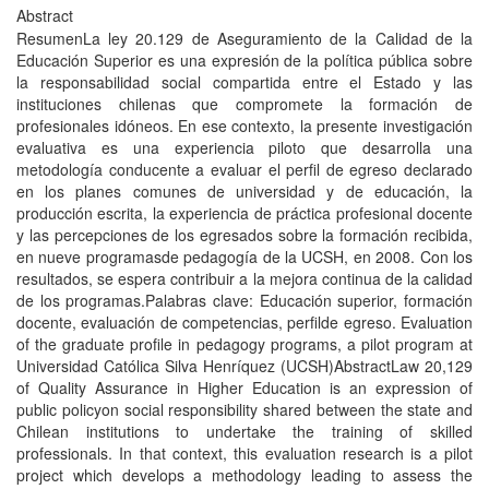
Abstract
ResumenLa ley 20.129 de Aseguramiento de la Calidad de la
Educación Superior es una expresión de la polí­tica pública sobre
la responsabilidad social compartida entre el Estado y las
instituciones chilenas que compromete la formación de
profesionales idóneos. En ese contexto, la presente investigación
evaluativa es una experiencia piloto que desarrolla una
metodologí­a conducente a evaluar el perfil de egreso declarado
en los planes comunes de universidad y de educación, la
producción escrita, la experiencia de práctica profesional docente
y las percepciones de los egresados sobre la formación recibida,
en nueve programasde pedagogí­a de la UCSH, en 2008. Con los
resultados, se espera contribuir a la mejora continua de la calidad
de los programas.Palabras clave: Educación superior, formación
docente, evaluación de competencias, perfilde egreso. Evaluation
of the graduate profile in pedagogy programs, a pilot program at
Universidad Católica Silva Henrí­quez (UCSH)AbstractLaw 20,129
of Quality Assurance in Higher Education is an expression of
public policyon social responsibility shared between the state and
Chilean institutions to undertake the training of skilled
professionals. In that context, this evaluation research is a pilot
project which develops a methodology leading to assess the