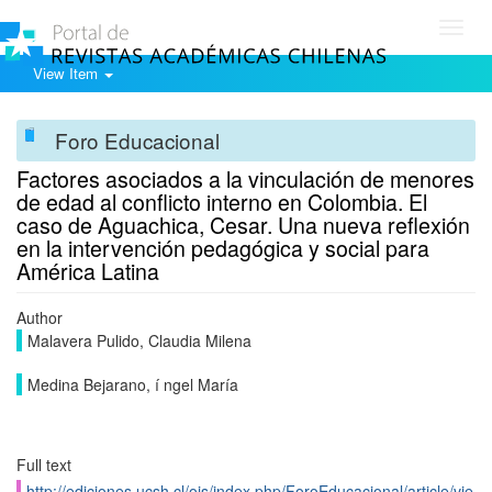
Toggl
navig
View Item
Foro Educacional
Factores asociados a la vinculación de menores
de edad al conflicto interno en Colombia. El
caso de Aguachica, Cesar. Una nueva reflexión
en la intervención pedagógica y social para
América Latina
Author
Malavera Pulido, Claudia Milena
Medina Bejarano, í ngel Marí­a
Full text
http://ediciones.ucsh.cl/ojs/index.php/ForoEducacional/article/vie