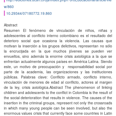
w/860
10.29344/07180772.19.860
Abstract
Resumen El fenómeno de vinculación de niños, niñas y
adolescentes al conflicto interno colombiano es el resultado del
deterioro social que ocasiona la violencia. Las causas que
motivan la inserción a los grupos delictivos, representan no sólo
la encrucijada en la que muchos jóvenes se pueden ver
envueltos, sino además la enorme crisis axiológica a la que se
enfrentan actualmente algunos paí­ses en América Latina. Siendo
este, un motivo de preocupación y responsabilidad social por
parte de la academia, las organizaciones y las instituciones
públicas. Palabras clave: Conflicto armado, conflicto interno,
vinculación de menores de edad al conflicto, actores al margen
de la ley, crisis axiológica.Abstract The phenomenon of linking
children and adolescents to the conflict in Colombia is the result of
the social deterioration that results in violence. The causes of the
insertion in the criminal groups, represent not only the crossroads
in which many young people can be seen involved, but also the
enormous values crisis that currently face some countries in Latin