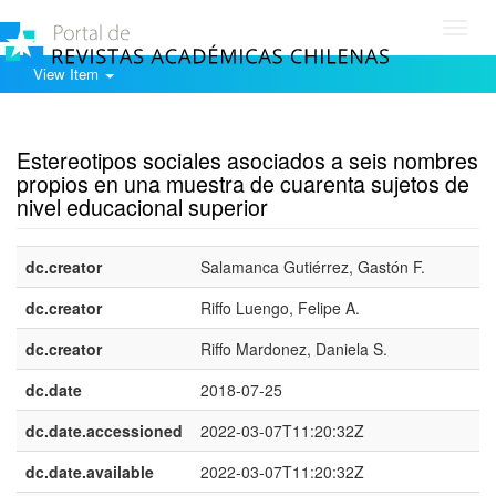
Toggl
navig
View Item
Show simple item record
Estereotipos sociales asociados a seis nombres
propios en una muestra de cuarenta sujetos de
nivel educacional superior
dc.creator
Salamanca Gutiérrez, Gastón F.
dc.creator
Riffo Luengo, Felipe A.
dc.creator
Riffo Mardonez, Daniela S.
dc.date
2018-07-25
dc.date.accessioned
2022-03-07T11:20:32Z
dc.date.available
2022-03-07T11:20:32Z