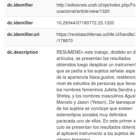
dc.identifier
http://ediciones.ucsh.cl/ojs/index.php/For
ucacional/article/view/1320
dc.identifier
10.29344/07180772.23.1320
dc.identifier.uri
https://revistaschilenas.uchile.cl/handle/2
/178870
dc.description
RESUMENEn este trabajo, dividido en do
artí­culos, se presentan los resultados
obtenidos luego deaplicar un instrumento
que se pedí­a a los sujetos señalar aspect
de la apariencia fí­sica,gustos, residencia 
nivel de estudios de personas que llevara
los nombres femeninos Julieta,Sandra y
Shirley, y los nombres masculinos Agustí­n
Marcelo y Jason (Yeison). De lasrespuest
de los sujetos se concluye que existen
estereotipos sociales muy definidos
paracada uno de ellos. En este primer artí
culo se presentan los resultados obtenido
al aplicarel instrumento a los sujetos de
género femenino.