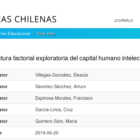
JOURNALS
Foro Educacional
View Item
mple item record
tura factorial exploratoria del capital humano intelec
ator
Villegas-González, Eleazar
ator
Sánchez-Sánchez, Arturo
ator
Espinosa-Morales, Francisco
ator
Garcí­a-Lirios, Cruz
ator
Quintero-Soto, Marí­a
e
2019-06-20