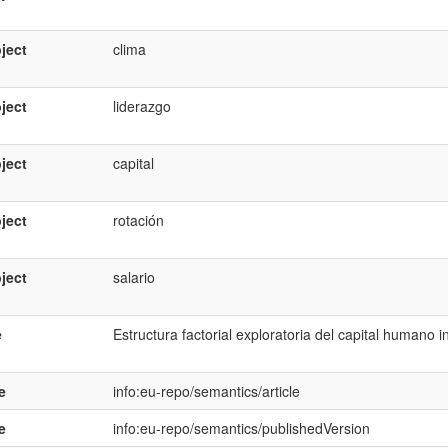
ject
clima
ject
liderazgo
ject
capital
ject
rotación
ject
salario
e
Estructura factorial exploratoria del capital humano in
e
info:eu-repo/semantics/article
e
info:eu-repo/semantics/publishedVersion