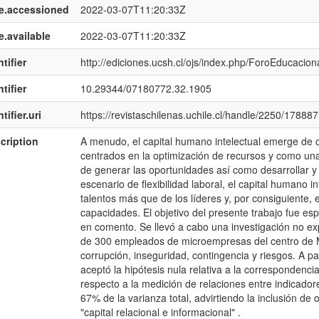
e.accessioned
2022-03-07T11:20:33Z
e.available
2022-03-07T11:20:33Z
tifier
http://ediciones.ucsh.cl/ojs/index.php/ForoEducaciona
tifier
10.29344/07180772.32.1905
tifier.uri
https://revistaschilenas.uchile.cl/handle/2250/178887
cription
A menudo, el capital humano intelectual emerge de c
centrados en la optimización de recursos y como una
de generar las oportunidades así­ como desarrollar y
escenario de flexibilidad laboral, el capital humano 
talentos más que de los lí­deres y, por consiguiente, 
capacidades. El objetivo del presente trabajo fue es
en comento. Se llevó a cabo una investigación no exp
de 300 empleados de microempresas del centro de M
corrupción, inseguridad, contingencia y riesgos. A par
aceptó la hipótesis nula relativa a la correspondencia
respecto a la medición de relaciones entre indicadore
67% de la varianza total, advirtiendo la inclusión de o
"capital relacional e informacional" .