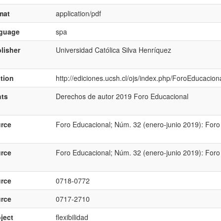
mat
application/pdf
nguage
spa
lisher
Universidad Católica Silva Henrí­quez
ation
http://ediciones.ucsh.cl/ojs/index.php/ForoEducacion
hts
Derechos de autor 2019 Foro Educacional
rce
Foro Educacional; Núm. 32 (enero-junio 2019): Foro
rce
Foro Educacional; Núm. 32 (enero-junio 2019): Foro
rce
0718-0772
rce
0717-2710
ject
flexibilidad