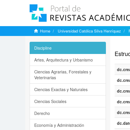
Home
Universidad Católica Silva Henríquez
Show si
Discipline
Estruc
Artes, Arquitectura y Urbanismo
dc.cre
Ciencias Agrarias, Forestales y
Veterinarias
dc.cre
Ciencias Exactas y Naturales
dc.cre
Ciencias Sociales
dc.cre
dc.cre
Derecho
dc.dat
Economía y Administración