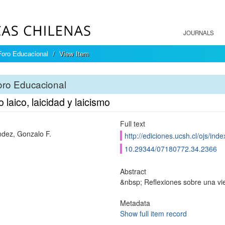
JOURNALS
Foro Educacional
View Item
oro Educacional
 laico, laicidad y laicismo
Full text
dez, Gonzalo F.
http://ediciones.ucsh.cl/ojs/in
10.29344/07180772.34.2366
Abstract
&nbsp; Reflexiones sobre una vie
Metadata
Show full item record