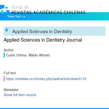
Toggl
navig
View Item
Applied Sciences in Dentistry
Applied Sciences in Dentistry Journal
Author
Cueto Urbina, Waldo Alfredo
Full text
https://revistas.uv.cl/index.php/asid/article/view/2115
Metadata
Show full item record