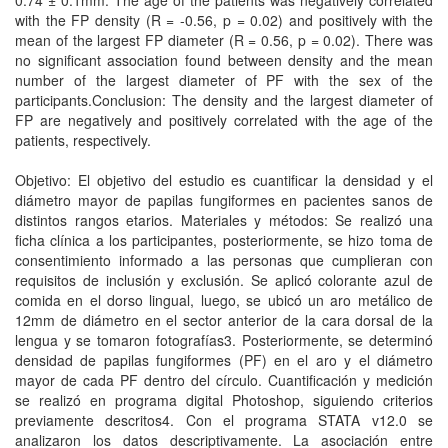
0.74 ± 0.1mm. The age of the patients was negatively correlated
with the FP density (R = -0.56, p = 0.02) and positively with the
mean of the largest FP diameter (R = 0.56, p = 0.02). There was
no significant association found between density and the mean
number of the largest diameter of PF with the sex of the
participants.Conclusion: The density and the largest diameter of
FP are negatively and positively correlated with the age of the
patients, respectively.
Objetivo: El objetivo del estudio es cuantificar la densidad y el
diámetro mayor de papilas fungiformes en pacientes sanos de
distintos rangos etarios. Materiales y métodos: Se realizó una
ficha clínica a los participantes, posteriormente, se hizo toma de
consentimiento informado a las personas que cumplieran con
requisitos de inclusión y exclusión. Se aplicó colorante azul de
comida en el dorso lingual, luego, se ubicó un aro metálico de
12mm de diámetro en el sector anterior de la cara dorsal de la
lengua y se tomaron fotografías3. Posteriormente, se determinó
densidad de papilas fungiformes (PF) en el aro y el diámetro
mayor de cada PF dentro del círculo. Cuantificación y medición
se realizó en programa digital Photoshop, siguiendo criterios
previamente descritos4. Con el programa STATA v12.0 se
analizaron los datos descriptivamente. La asociación entre