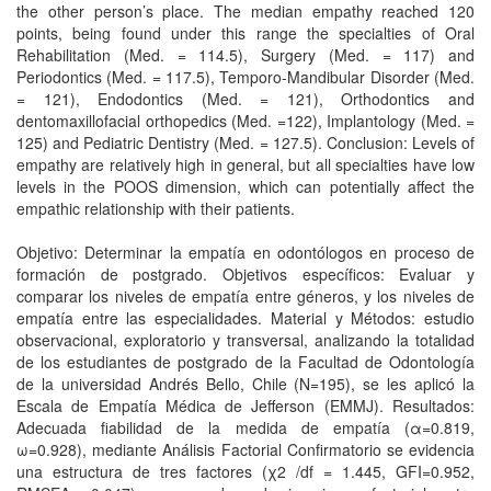
the other person’s place. The median empathy reached 120
points, being found under this range the specialties of Oral
Rehabilitation (Med. = 114.5), Surgery (Med. = 117) and
Periodontics (Med. = 117.5), Temporo-Mandibular Disorder (Med.
= 121), Endodontics (Med. = 121), Orthodontics and
dentomaxillofacial orthopedics (Med. =122), Implantology (Med. =
125) and Pediatric Dentistry (Med. = 127.5). Conclusion: Levels of
empathy are relatively high in general, but all specialties have low
levels in the POOS dimension, which can potentially affect the
empathic relationship with their patients.
Objetivo: Determinar la empatía en odontólogos en proceso de
formación de postgrado. Objetivos específicos: Evaluar y
comparar los niveles de empatía entre géneros, y los niveles de
empatía entre las especialidades. Material y Métodos: estudio
observacional, exploratorio y transversal, analizando la totalidad
de los estudiantes de postgrado de la Facultad de Odontología
de la universidad Andrés Bello, Chile (N=195), se les aplicó la
Escala de Empatía Médica de Jefferson (EMMJ). Resultados:
Adecuada fiabilidad de la medida de empatía (α=0.819,
ω=0.928), mediante Análisis Factorial Confirmatorio se evidencia
una estructura de tres factores (χ2 /df = 1.445, GFI=0.952,