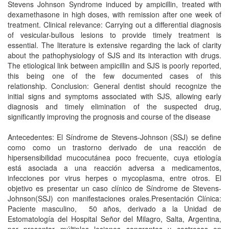
Stevens Johnson Syndrome induced by ampicillin, treated with
dexamethasone in high doses, with remission after one week of
treatment. Clinical relevance: Carrying out a differential diagnosis
of vesicular-bullous lesions to provide timely treatment is
essential. The literature is extensive regarding the lack of clarity
about the pathophysiology of SJS and its interaction with drugs.
The etiological link between ampicillin and SJS is poorly reported,
this being one of the few documented cases of this
relationship. Conclusion: General dentist should recognize the
initial signs and symptoms associated with SJS, allowing early
diagnosis and timely elimination of the suspected drug,
significantly improving the prognosis and course of the disease
Antecedentes: El Síndrome de Stevens-Johnson (SSJ) se define
como como un trastorno derivado de una reacción de
hipersensibilidad mucocutánea poco frecuente, cuya etiología
está asociada a una reacción adversa a medicamentos,
infecciones por virus herpes o mycoplasma, entre otros. El
objetivo es presentar un caso clínico de Síndrome de Stevens-
Johnson(SSJ) con manifestaciones orales.Presentación Clínica:
Paciente masculino, 50 años, derivado a la Unidad de
Estomatología del Hospital Señor del Milagro, Salta, Argentina,