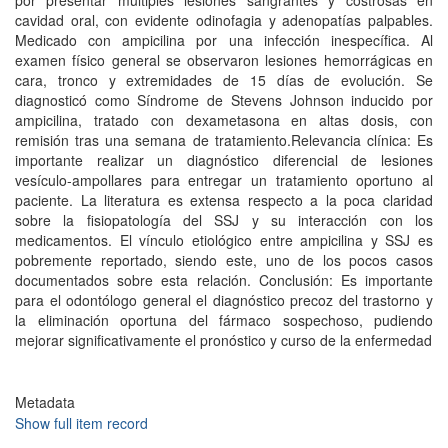
por presentar múltiples lesiones sangrantes y costrosas en
cavidad oral, con evidente odinofagia y adenopatías palpables.
Medicado con ampicilina por una infección inespecífica. Al
examen físico general se observaron lesiones hemorrágicas en
cara, tronco y extremidades de 15 días de evolución. Se
diagnosticó como Síndrome de Stevens Johnson inducido por
ampicilina, tratado con dexametasona en altas dosis, con
remisión tras una semana de tratamiento.Relevancia clínica: Es
importante realizar un diagnóstico diferencial de lesiones
vesículo-ampollares para entregar un tratamiento oportuno al
paciente. La literatura es extensa respecto a la poca claridad
sobre la fisiopatología del SSJ y su interacción con los
medicamentos. El vínculo etiológico entre ampicilina y SSJ es
pobremente reportado, siendo este, uno de los pocos casos
documentados sobre esta relación. Conclusión: Es importante
para el odontólogo general el diagnóstico precoz del trastorno y
la eliminación oportuna del fármaco sospechoso, pudiendo
mejorar significativamente el pronóstico y curso de la enfermedad
Metadata
Show full item record