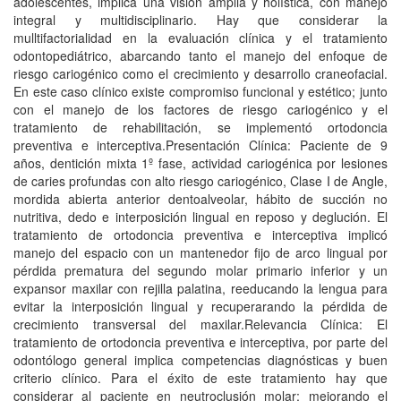
adolescentes, implica una visión amplia y holística, con manejo
integral y multidisciplinario. Hay que considerar la
mulltifactorialidad en la evaluación clínica y el tratamiento
odontopediátrico, abarcando tanto el manejo del enfoque de
riesgo cariogénico como el crecimiento y desarrollo craneofacial.
En este caso clínico existe compromiso funcional y estético; junto
con el manejo de los factores de riesgo cariogénico y el
tratamiento de rehabilitación, se implementó ortodoncia
preventiva e interceptiva.Presentación Clínica: Paciente de 9
años, dentición mixta 1º fase, actividad cariogénica por lesiones
de caries profundas con alto riesgo cariogénico, Clase I de Angle,
mordida abierta anterior dentoalveolar, hábito de succión no
nutritiva, dedo e interposición lingual en reposo y deglución. El
tratamiento de ortodoncia preventiva e interceptiva implicó
manejo del espacio con un mantenedor fijo de arco lingual por
pérdida prematura del segundo molar primario inferior y un
expansor maxilar con rejilla palatina, reeducando la lengua para
evitar la interposición lingual y recuperarando la pérdida de
crecimiento transversal del maxilar.Relevancia Clínica: El
tratamiento de ortodoncia preventiva e interceptiva, por parte del
odontólogo general implica competencias diagnósticas y buen
criterio clínico. Para el éxito de este tratamiento hay que
considerar al paciente en neutroclusión molar; mejorando el