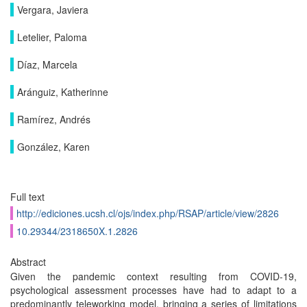
Vergara, Javiera
Letelier, Paloma
Dí­az, Marcela
Aránguiz, Katherinne
Ramí­rez, Andrés
González, Karen
Full text
http://ediciones.ucsh.cl/ojs/index.php/RSAP/article/view/2826
10.29344/2318650X.1.2826
Abstract
Given the pandemic context resulting from COVID-19,
psychological assessment processes have had to adapt to a
predominantly teleworking model, bringing a series of limitations