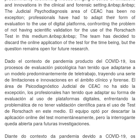
and innovations in the clinical and forensic setting.&nbsp;&nbsp;
The Judicial Psychodiagnosis area of CEAC has been no
exception; professionals have had to adapt their form of
evaluation to the use of digital platforms, confronting the problem
of not having scientific validation for the use of the Rorschach
Test in this medium.&nbsp;&nbsp; The team has decided to
discard the online application of the test for the time being, but the
question remains open for future research.
Dado el contexto de pandemia producto del COVID-19, los
procesos de evaluación psicológica han tenido que adaptarse a
un modelo predominantemente de teletrabajo, trayendo una serie
de limitaciones e innovaciones en el ámbito clí­nico y forense. El
área de Psicodiagnóstico Judicial de CEAC no ha sido la
excepción, los profesionales han tenido que adaptar su forma de
evaluación al uso de plataformas digitales, enfrentando la
problemática de no tener validación cientí­fica para el uso de Test
de Rorschach en este medio. El equipo optó por descartar la
aplicación online del test momentáneamente, pero la interrogante
queda abierta para futuras investigaciones.
Diante do contexto da pandemia devido a COVID-19, os