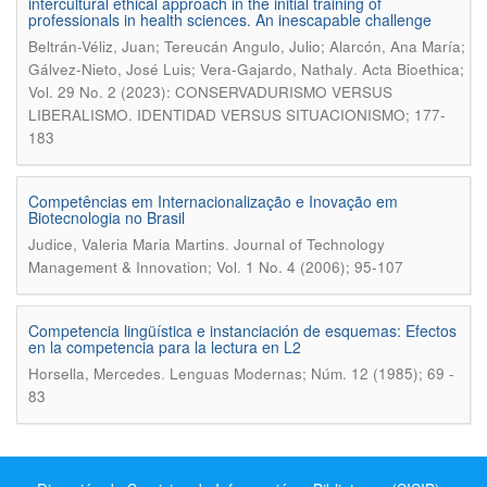
intercultural ethical approach in the initial training of
professionals in health sciences. An inescapable challenge
Beltrán-Véliz, Juan; Tereucán Angulo, Julio; Alarcón, Ana María;
.
Gálvez-Nieto, José Luis; Vera-Gajardo, Nathaly
Acta Bioethica;
Vol. 29 No. 2 (2023): CONSERVADURISMO VERSUS
LIBERALISMO. IDENTIDAD VERSUS SITUACIONISMO; 177-
183
Competências em Internacionalização e Inovação em
Biotecnologia no Brasil
.
Judice, Valeria Maria Martins
Journal of Technology
Management & Innovation; Vol. 1 No. 4 (2006); 95-107
Competencia lingüística e instanciación de esquemas: Efectos
en la competencia para la lectura en L2
.
Horsella, Mercedes
Lenguas Modernas; Núm. 12 (1985); 69 -
83