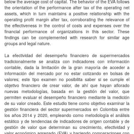
below the average cost of capital. The behavior of the EVA follows
the orientation of the performance after tax of the operating net
assets, which in turn maintains a positive relationship with the
operating profit margin after tax, corroborating the relevance of
the effectiveness in the control of costs and expenses over the
financial performance of organizations in this sector. These
findings can be complemented with research for similar age
groups and legal nature.
La efectividad del desempeño financiero de supermercados
tradicionalmente se analiza con indicadores con información
contable, dada la limitación de la gran mayoría de acceder a
información del mercado por no estar cotizando en bolsas de
valores; este tipo examen no posibilita saber si se cumple el
objetivo financiero de crear valor, de ahí que hayan aflorado
nuevas metodologías, basada en la gestión del valor, que
permiten evaluar el desempeño financiero mediante la medición
de su valor creado. Este estudio tiene como objetivo examinar la
gestión financiera del sector supermercados en Colombia entre
los años 2014 y 2020, empleando como metodología el análisis
estático y de tendencias de indicadores de origen contable y de
gestión de valor que determinan su crecimiento, efectividad y
valor económico agregado (EVA) y haciendo comparaciones con