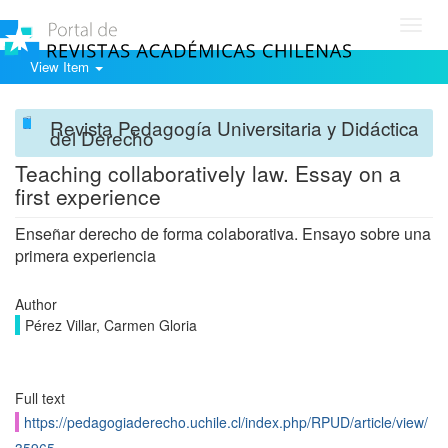
Toggl
navig
View Item
Revista Pedagogía Universitaria y Didáctica
del Derecho
Teaching collaboratively law. Essay on a
first experience
Enseñar derecho de forma colaborativa. Ensayo sobre una
primera experiencia
Author
Pérez Villar, Carmen Gloria
Full text
https://pedagogiaderecho.uchile.cl/index.php/RPUD/article/view/