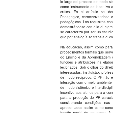
lo largo del proceso de modo sis
como instrumento de incentivo a
crítico. En el artículo se ide
Pedagógico, caracterizándose 
pedagógicas. Los requisitos con
demostrándose con ello el ejerci
se caracteriza por ser un estudio
que por analogía se trabaja el co
Na educação, assim como para o
procedimentos formais que serv
do Ensino e da Aprendizagem 
funções e atribuições na elab
lecionados. Sob o olhar do direi
interessadas: instituição, profe
de modo recíproco. O PP não é 
interação com o meio ambiente 
de modo sistêmico e interdiscip
incentivo aos alunos para a cons
para a produção do PP caract
considerando condições nas 
apresentados assim como conce
função social do educador. A m