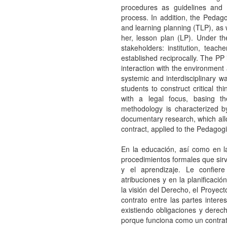
procedures as guidelines and s
process. In addition, the Pedago
and learning planning (TLP), as w
her, lesson plan (LP). Under t
stakeholders: institution, teach
established reciprocally. The PP 
interaction with the environment 
systemic and interdisciplinary w
students to construct critical t
with a legal focus, basing th
methodology is characterized b
documentary research, which allow
contract, applied to the Pedagogi
En la educación, así como en l
procedimientos formales que sirv
y el aprendizaje. Le confie
atribuciones y en la planificaci
la visión del Derecho, el Proyec
contrato entre las partes interes
existiendo obligaciones y derec
porque funciona como un contrato