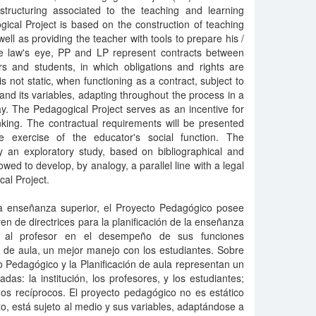
tructuring associated to the teaching and learning
gical Project is based on the construction of teaching
ell as providing the teacher with tools to prepare his /
he law's eye, PP and LP represent contracts between
ers and students, in which obligations and rights are
is not static, when functioning as a contract, subject to
and its variables, adapting throughout the process in a
ay. The Pedagogical Project serves as an incentive for
hinking. The contractual requirements will be presented
e exercise of the educator's social function. The
y an exploratory study, based on bibliographical and
ed to develop, by analogy, a parallel line with a legal
cal Project.
a enseñanza superior, el Proyecto Pedagógico posee
en de directrices para la planificación de la enseñanza
re al profesor en el desempeño de sus funciones
ón de aula, un mejor manejo con los estudiantes. Sobre
to Pedagógico y la Planificación de aula representan un
adas: la institución, los profesores, y los estudiantes;
hos recíprocos. El proyecto pedagógico no es estático
, está sujeto al medio y sus variables, adaptándose a