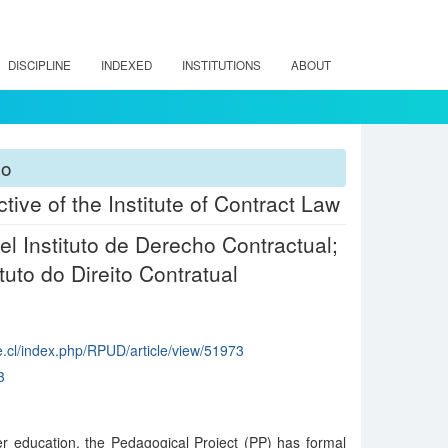
DISCIPLINE
INDEXED
INSTITUTIONS
ABOUT
ho
ive of the Institute of Contract Law
l Instituto de Derecho Contractual;
tuto do Direito Contratual
e.cl/index.php/RPUD/article/view/51973
3
er education, the Pedagogical Project (PP) has formal