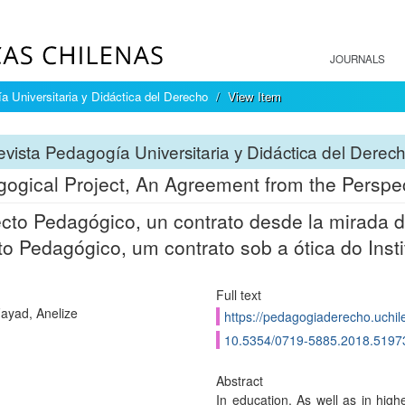
JOURNALS
a Universitaria y Didáctica del Derecho
View Item
vista Pedagogía Universitaria y Didáctica del Derec
ogical Project, An Agreement from the Perspect
cto Pedagógico, un contrato desde la mirada de
to Pedagógico, um contrato sob a ótica do Insti
Full text
Fayad, Anelize
https://pedagogiaderecho.uchil
10.5354/0719-5885.2018.5197
Abstract
In education. As well as in high