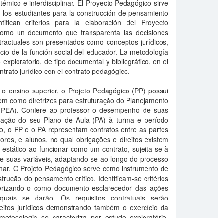
témico e interdisciplinar. El Proyecto Pedagógico sirve
 los estudiantes para la construcción de pensamiento
ntifican criterios para la elaboración del Proyecto
como un documento que transparenta las decisiones
tractuales son presentados como conceptos jurídicos,
cio de la función social del educador. La metodología
 exploratorio, de tipo documental y bibliográfico, en el
ntrato jurídico con el contrato pedagógico.
 ensino superior, o Projeto Pedagógico (PP) possui
em como diretrizes para estruturação do Planejamento
(PEA). Confere ao professor o desempenho de suas
oração do seu Plano de Aula (PA) à turma e período
to, o PP e o PA representam contratos entre as partes
ssores, e alunos, no qual obrigações e direitos existem
estático ao funcionar como um contrato, sujeita-se à
e suas variáveis, adaptando-se ao longo do processo
linar. O Projeto Pedagógico serve como instrumento de
trução do pensamento crítico. Identificam-se critérios
erizando-o como documento esclarecedor das ações
quais se darão. Os requisitos contratuais serão
itos jurídicos demonstrando também o exercício da
etodologia se caracteriza por estudo exploratório,