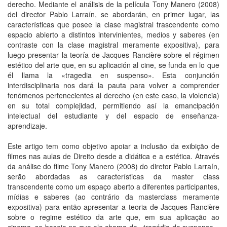
derecho. Mediante el análisis de la película Tony Manero (2008)
del director Pablo Larraín, se abordarán, en primer lugar, las
características que posee la clase magistral trascendente como
espacio abierto a distintos intervinientes, medios y saberes (en
contraste con la clase magistral meramente expositiva), para
luego presentar la teoría de Jacques Rancière sobre el régimen
estético del arte que, en su aplicación al cine, se funda en lo que
él llama la «tragedia en suspenso». Esta conjunción
interdisciplinaria nos dará la pauta para volver a comprender
fenómenos pertenecientes al derecho (en este caso, la violencia)
en su total complejidad, permitiendo así la emancipación
intelectual del estudiante y del espacio de enseñanza-
aprendizaje.
Este artigo tem como objetivo apoiar a inclusão da exibição de
filmes nas aulas de Direito desde a didática e a estética. Através
da análise do filme Tony Manero (2008) do diretor Pablo Larraín,
serão abordadas as características da master class
transcendente como um espaço aberto a diferentes participantes,
mídias e saberes (ao contrário da masterclass meramente
expositiva) para então apresentar a teoria de Jacques Rancière
sobre o regime estético da arte que, em sua aplicação ao