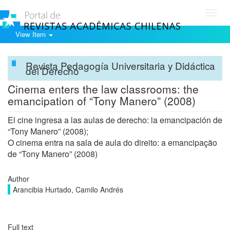
Toggl
navig
View Item
Revista Pedagogía Universitaria y Didáctica
del Derecho
Cinema enters the law classrooms: the
emancipation of “Tony Manero” (2008)
El cine ingresa a las aulas de derecho: la emancipación de
“Tony Manero” (2008);
O cinema entra na sala de aula do direito: a emancipação
de “Tony Manero” (2008)
Author
Arancibia Hurtado, Camilo Andrés
Full text