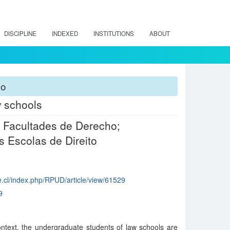
DISCIPLINE
INDEXED
INSTITUTIONS
ABOUT
ho
w schools
s Facultades de Derecho;
s Escolas de Direito
e.cl/index.php/RPUD/article/view/61529
9
ontext, the undergraduate students of law schools are