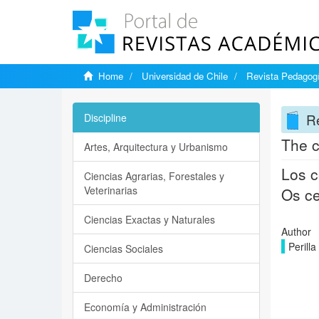
Home
Universidad de Chile
Revista Pedagogí
Re
Discipline
The c
Artes, Arquitectura y Urbanismo
Los c
Ciencias Agrarias, Forestales y
Veterinarias
Os ce
Ciencias Exactas y Naturales
Author
Perill
Ciencias Sociales
Derecho
Economía y Administración