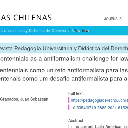
JOURNALS
a Universitaria y Didáctica del Derecho
View Item
vista Pedagogía Universitaria y Didáctica del Derec
entennials as a antiformalism challenge for la
entennials como un reto antiformalista para la
ntenais como um desafio antiformalista para a
Full text
a Granados, Juan Sebastián
https://pedagogiaderecho.uchil
10.5354/0719-5885.2021.6152
Abstract
In the current Latin American c