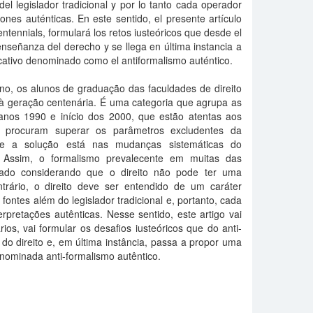
del legislador tradicional y por lo tanto cada operador
iones auténticas. En este sentido, el presente artículo
entennials, formulará los retos iusteóricos que desde el
nseñanza del derecho y se llega en última instancia a
ativo denominado como el antiformalismo auténtico.
ano, os alunos de graduação das faculdades de direito
 à geração centenária. É uma categoria que agrupa as
anos 1990 e início dos 2000, que estão atentas aos
, procuram superar os parâmetros excludentes da
e a solução está nas mudanças sistemáticas do
. Assim, o formalismo prevalecente em muitas das
liado considerando que o direito não pode ter uma
trário, o direito deve ser entendido de um caráter
fontes além do legislador tradicional e, portanto, cada
erpretações autênticas. Nesse sentido, este artigo vai
ios, vai formular os desafios iusteóricos que do anti-
do direito e, em última instância, passa a propor uma
ominada anti-formalismo autêntico.