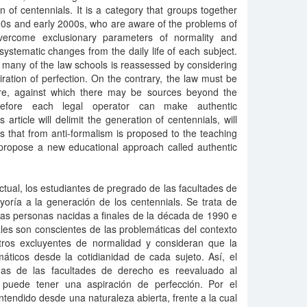
n of centennials. It is a category that groups together
90s and early 2000s, who are aware of the problems of
overcome exclusionary parameters of normality and
n systematic changes from the daily life of each subject.
n many of the law schools is reassessed by considering
ration of perfection. On the contrary, the law must be
re, against which there may be sources beyond the
herefore each legal operator can make authentic
s article will delimit the generation of centennials, will
es that from anti-formalism is proposed to the teaching
 propose a new educational approach called authentic
ctual, los estudiantes de pregrado de las facultades de
oría a la generación de los centennials. Se trata de
as personas nacidas a finales de la década de 1990 e
ales son conscientes de las problemáticas del contexto
tros excluyentes de normalidad y consideran que la
áticos desde la cotidianidad de cada sujeto. Así, el
as de las facultades de derecho es reevaluado al
 puede tener una aspiración de perfección. Por el
ntendido desde una naturaleza abierta, frente a la cual