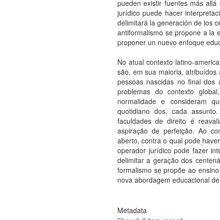
pueden existir fuentes más allá 
jurídico puede hacer interpretac
delimitará la generación de los c
antiformalismo se propone a la e
proponer un nuevo enfoque educ
No atual contexto latino-americ
são, em sua maioria, atribuídos
pessoas nascidas no final dos 
problemas do contexto global
normalidade e consideram qu
quotidiano dos. cada assunto
faculdades de direito é reava
aspiração de perfeição. Ao con
aberto, contra o qual pode haver 
operador jurídico pode fazer int
delimitar a geração dos centenár
formalismo se propõe ao ensino 
nova abordagem educacional den
Metadata