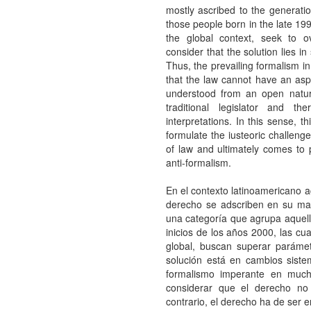
mostly ascribed to the generatio
those people born in the late 19
the global context, seek to 
consider that the solution lies i
Thus, the prevailing formalism i
that the law cannot have an aspi
understood from an open natu
traditional legislator and t
interpretations. In this sense, thi
formulate the iusteoric challeng
of law and ultimately comes to
anti-formalism.
En el contexto latinoamericano a
derecho se adscriben en su may
una categoría que agrupa aquell
inicios de los años 2000, las cu
global, buscan superar paráme
solución está en cambios sistem
formalismo imperante en much
considerar que el derecho no
contrario, el derecho ha de ser e