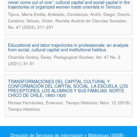
never come out of one”: cultural capital and social capital in the
trajectories of organized women trade unionists in Temuco
Tijoux, María Emilia; Ambiado, Constanza; Aniñir, Diego; Osorio,
.
Catalina; Veloso, Víctor
Revista Austral de Ciencias Sociales;
No. 47 (2024); 211-231
Educational and labor trajectories in professionals: an analysis
from social, cultural capital and institutional habitus
.
Chandia-Godoy, Deisy
Pedagogical Studies; Vol. 47 No. 2
(2021); 31-51
TRANSFORMACIONES DEL CAPITAL CULTURAL Y
CONFORMACIÓN DEL CAPITAL SOCIAL. LA ESCUELA, LOS
PRECEPTORES, LOS ALUMNOS Y SUS FAMILIAS. NORTE
CHICO DE CHILE, 1860-1920
.
Hirmas Fernández, Emerson
Tiempo Histórico; Núm. 12 (2016):
Tiempo Histórico
Dirección de Servicios de Información y Bibliotecas (SISIB) -