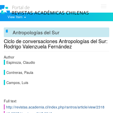
Toggl
navig
View Item
Antropologías del Sur
Ciclo de conversaciones Antropologías del Sur:
Rodrigo Valenzuela Fernández
Author
Espinoza, Claudio
Contreras, Paula
Campos, Luis
Full text
http://revistas.academia.cl/index.php/rantros/article/view/2318