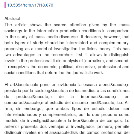
10.5354/rcm.v17i18.670
Abstract
The article shows the scarce attention given by the mass
sociology to the information production conditions in comparison
to the study of mass media discourse. It declares, however, that
both types of study should be interrelated and complementary,
proposing as a model of investigation the fields theory. This has
two advantages to the researcher: first, it allows to distinguish
levels in the professional fi eld analysis of journalism, and second,
it recognizes the economic, political, discursive, professional and
social conditions that determine the journalistic work.
El art&iacute;culo pone en evidencia la escasa atenci&oacute;n
prestada por la sociolog&iacute;a de los medios a las condiciones
de producci&oacute;n de la informaci&oacute;n en
comparaci&oacute;n al estudio del discurso medi&aacute;tico. Afi
rma, sin embargo, que ambos tipos de estudio deben ser
interrelacionados y complementarios, por lo que propone como
modelo de investigaci&oacute;n la teor&iacute;a de campos. Lo
anterior presenta dos ventajas al investigador: primero, permite
distinguir niveles en el an&aacute;lisis del campo profesional del