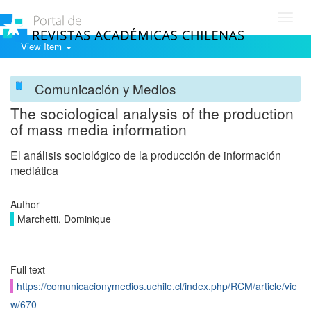
Toggl
navig
View Item
Comunicación y Medios
The sociological analysis of the production
of mass media information
El análisis sociológico de la producción de información
mediática
Author
Marchetti, Dominique
Full text
https://comunicacionymedios.uchile.cl/index.php/RCM/article/vie
w/670