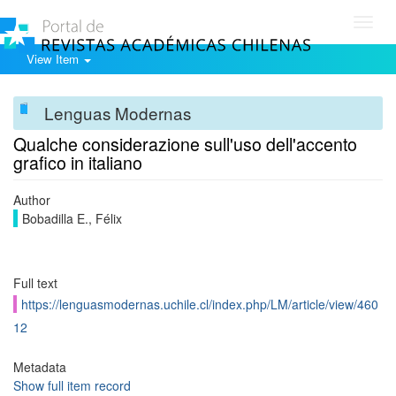
Toggl
navig
View Item
Lenguas Modernas
Qualche considerazione sull'uso dell'accento
grafico in italiano
Author
Bobadilla E., Félix
Full text
https://lenguasmodernas.uchile.cl/index.php/LM/article/view/460
12
Metadata
Show full item record