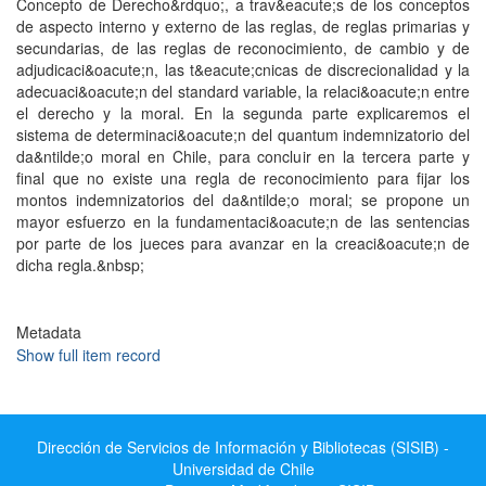
Concepto de Derecho&rdquo;, a trav&eacute;s de los conceptos
de aspecto interno y externo de las reglas, de reglas primarias y
secundarias, de las reglas de reconocimiento, de cambio y de
adjudicaci&oacute;n, las t&eacute;cnicas de discrecionalidad y la
adecuaci&oacute;n del standard variable, la relaci&oacute;n entre
el derecho y la moral. En la segunda parte explicaremos el
sistema de determinaci&oacute;n del quantum indemnizatorio del
da&ntilde;o moral en Chile, para concluir en la tercera parte y
final que no existe una regla de reconocimiento para fijar los
montos indemnizatorios del da&ntilde;o moral; se propone un
mayor esfuerzo en la fundamentaci&oacute;n de las sentencias
por parte de los jueces para avanzar en la creaci&oacute;n de
dicha regla.&nbsp;
Metadata
Show full item record
Dirección de Servicios de Información y Bibliotecas (SISIB) -
Universidad de Chile