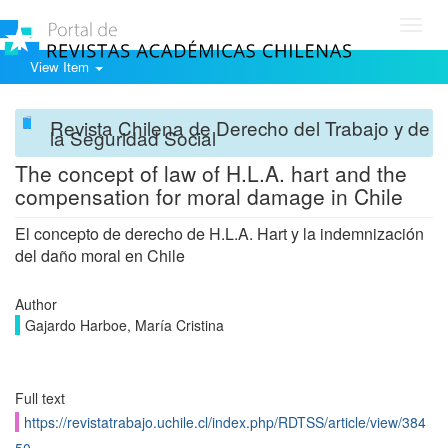
Toggl
navig
View Item
Revista Chilena de Derecho del Trabajo y de
la Seguridad Social
The concept of law of H.L.A. hart and the
compensation for moral damage in Chile
El concepto de derecho de H.L.A. Hart y la indemnización
del daño moral en Chile
Author
Gajardo Harboe, María Cristina
Full text
https://revistatrabajo.uchile.cl/index.php/RDTSS/article/view/384