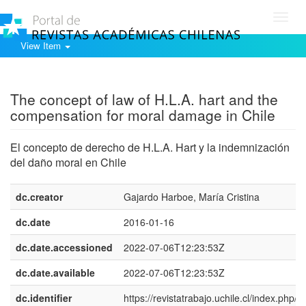
Toggl
navig
View Item
Show simple item record
The concept of law of H.L.A. hart and the
compensation for moral damage in Chile
El concepto de derecho de H.L.A. Hart y la indemnización
del daño moral en Chile
dc.creator
Gajardo Harboe, María Cristina
dc.date
2016-01-16
dc.date.accessioned
2022-07-06T12:23:53Z
dc.date.available
2022-07-06T12:23:53Z
dc.identifier
https://revistatrabajo.uchile.cl/index.php/