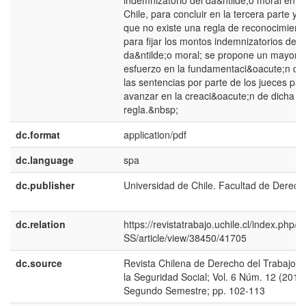
indemnizatorio del da&ntilde;o moral en
Chile, para concluir en la tercera parte y fi
que no existe una regla de reconocimient
para fijar los montos indemnizatorios del
da&ntilde;o moral; se propone un mayor
esfuerzo en la fundamentaci&oacute;n de
las sentencias por parte de los jueces par
avanzar en la creaci&oacute;n de dicha
regla.&nbsp;
dc.format
application/pdf
dc.language
spa
dc.publisher
Universidad de Chile. Facultad de Derech
dc.relation
https://revistatrabajo.uchile.cl/index.php/
SS/article/view/38450/41705
dc.source
Revista Chilena de Derecho del Trabajo y
la Seguridad Social; Vol. 6 Núm. 12 (2015)
Segundo Semestre; pp. 102-113