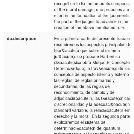
recognition to fix the amounts compensati
of the moral damage; one proposes a maj
effort in the foundation of the judgments o
the part of the judges to advance in the
creation of the above mentioned rule.
dc.description
En la primera parte del presente trabajo
resumiremos los aspectos principales de l
teor&iacute;a que sobre el sistema
jur&iacute;dico propone Hart en su
cl&aacute;sica obra &ldquo;El Concepto d
Derecho&rdquo;, a trav&eacute;s de los
conceptos de aspecto interno y externo d
las reglas, de reglas primarias y
secundarias, de las reglas de
reconocimiento, de cambio y de
adjudicaci&oacute;n, las t&eacute;cnicas 
discrecionalidad y la adecuaci&oacute;n d
standard variable, la relaci&oacute;n entre
derecho y la moral. En la segunda parte
explicaremos el sistema de
determinaci&oacute;n del quantum