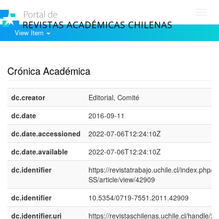
Toggl
navig
View Item
Show simple item record
Crónica Académica
dc.creator
Editorial, Comité
dc.date
2016-09-11
dc.date.accessioned
2022-07-06T12:24:10Z
dc.date.available
2022-07-06T12:24:10Z
dc.identifier
https://revistatrabajo.uchile.cl/index.php/
SS/article/view/42909
dc.identifier
10.5354/0719-7551.2011.42909
dc.identifier.uri
https://revistaschilenas.uchile.cl/handle/2