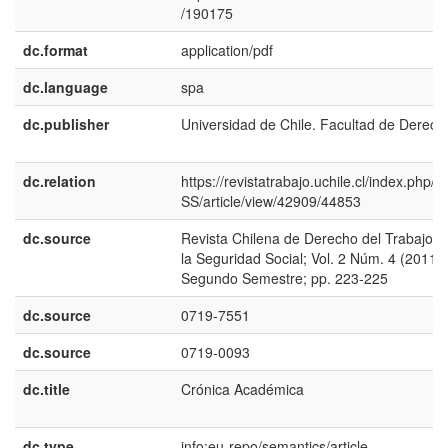
/190175
dc.format
application/pdf
dc.language
spa
dc.publisher
Universidad de Chile. Facultad de Derech
dc.relation
https://revistatrabajo.uchile.cl/index.php/
SS/article/view/42909/44853
dc.source
Revista Chilena de Derecho del Trabajo y
la Seguridad Social; Vol. 2 Núm. 4 (2011):
Segundo Semestre; pp. 223-225
dc.source
0719-7551
dc.source
0719-0093
dc.title
Crónica Académica
dc.type
info:eu-repo/semantics/article