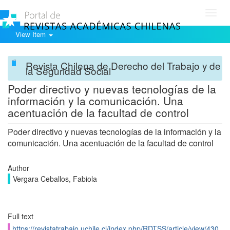
Toggl
navig
View Item
Revista Chilena de Derecho del Trabajo y de
la Seguridad Social
Poder directivo y nuevas tecnologías de la
información y la comunicación. Una
acentuación de la facultad de control
Poder directivo y nuevas tecnologías de la información y la
comunicación. Una acentuación de la facultad de control
Author
Vergara Ceballos, Fabiola
Full text
https://revistatrabajo.uchile.cl/index.php/RDTSS/article/view/430