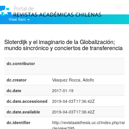
Toggl
navig
View Item
Show simple item record
Sloterdijk y el imaginario de la Globalización;
mundo sincrónico y conciertos de transferencia
dc.contributor
dc.creator
Vásquez Rocca, Adolfo
dc.date
2017-01-19
dc.date.accessioned
2019-04-03T17:36:42Z
dc.date.available
2019-04-03T17:36:42Z
dc.identifier
http://revistaaisthesis.uc.cl/index.php/rait/a
cle/view/395