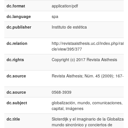
dc.format
application/pdf
dc.language
spa
dc.publisher
Instituto de estética
dc.relation
http://revistaaisthesis.uc.cl/index.php/rait/a
cle/view/395/377
dc.rights
Copyright (c) 2017 Revista Aisthesis
dc.source
Revista Aisthesis; Núm. 45 (2009); 167-1
dc.source
0568-3939
dc.subject
globalización, mundo, comunicaciones,
capital, imágenes
dc.title
Sloterdijk y el imaginario de la Globalizaci
mundo sincrónico y conciertos de