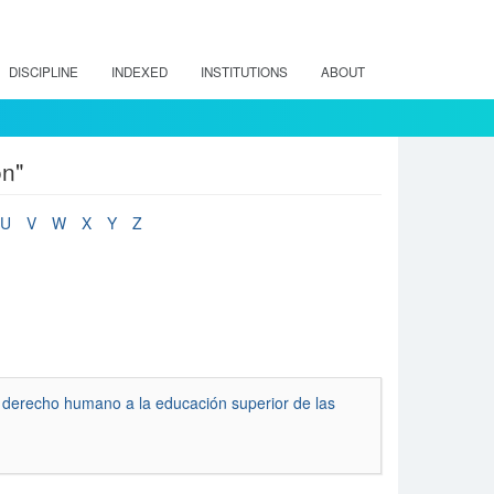
DISCIPLINE
INDEXED
INSTITUTIONS
ABOUT
on"
U
V
W
X
Y
Z
el derecho humano a la educación superior de las