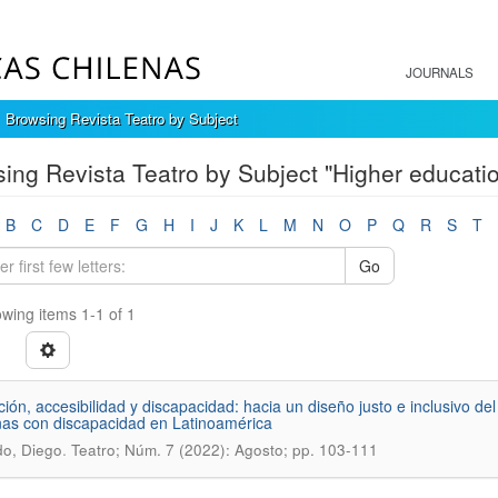
JOURNALS
Browsing Revista Teatro by Subject
ing Revista Teatro by Subject "Higher educati
B
C
D
E
F
G
H
I
J
K
L
M
N
O
P
Q
R
S
T
Go
wing items 1-1 of 1
ión, accesibilidad y discapacidad: hacia un diseño justo e inclusivo d
as con discapacidad en Latinoamérica
.
o, Diego
Teatro; Núm. 7 (2022): Agosto; pp. 103-111