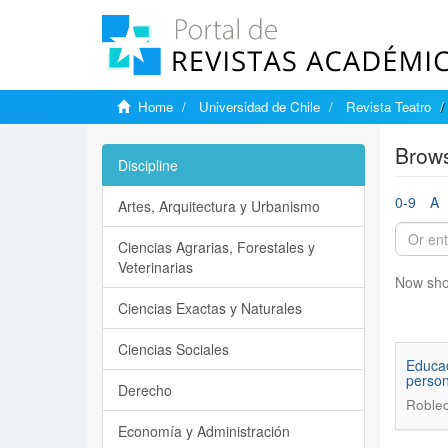
Home
Universidad de Chile
Revista Teatro
Brows
Discipline
0-9
A
Artes, Arquitectura y Urbanismo
Ciencias Agrarias, Forestales y
Veterinarias
Now sho
Ciencias Exactas y Naturales
Ciencias Sociales
Educac
person
Derecho
Robled
Economía y Administración