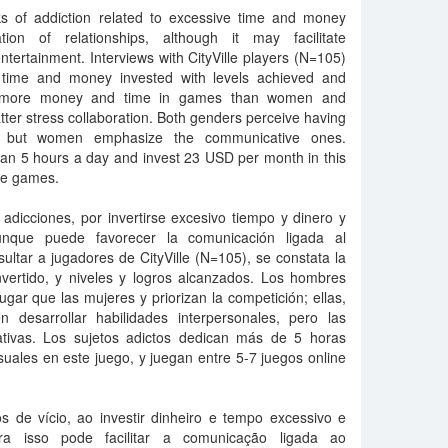
sks of addiction related to excessive time and money
tion of relationships, although it may facilitate
ntertainment. Interviews with CityVille players (N=105)
 time and money invested with levels achieved and
 more money and time in games than women and
latter stress collaboration. Both genders perceive having
ls, but women emphasize the communicative ones.
an 5 hours a day and invest 23 USD per month in this
ine games.
adicciones, por invertirse excesivo tiempo y dinero y
 aunque puede favorecer la comunicación ligada al
sultar a jugadores de CityVille (N=105), se constata la
nvertido, y niveles y logros alcanzados. Los hombres
gar que las mujeres y priorizan la competición; ellas,
n desarrollar habilidades interpersonales, pero las
tivas. Los sujetos adictos dedican más de 5 horas
uales en este juego, y juegan entre 5-7 juegos online
s de vício, ao investir dinheiro e tempo excessivo e
ora isso pode facilitar a comunicação ligada ao