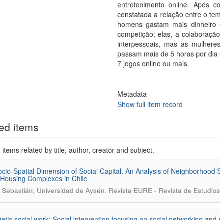
entretenimento online. Após c
constatada a relação entre o tem
homens gastam mais dinheiro 
competição; elas, a colaboraçã
interpessoais, mas as mulheres
passam mais de 5 horas por dia
7 jogos online ou mais.
Metadata
Show full item record
ed items
items related by title, author, creator and subject.
cio-Spatial Dimension of Social Capital. An Analysis of Neighborhood So
 Housing Complexes in Chile
.
, Sebastián; Universidad de Aysén
Revista EURE - Revista de Estudios
etic social work: Social intervention focusing on social networking and s