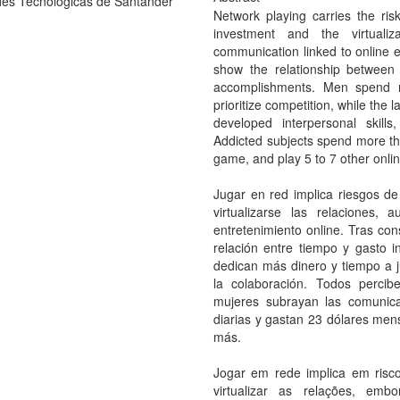
es Tecnológicas de Santander
Network playing carries the ri
investment and the virtualiza
communication linked to online e
show the relationship between
accomplishments. Men spend
prioritize competition, while the 
developed interpersonal skil
Addicted subjects spend more th
game, and play 5 to 7 other onl
Jugar en red implica riesgos de 
virtualizarse las relaciones,
entretenimiento online. Tras con
relación entre tiempo y gasto i
dedican más dinero y tiempo a ju
la colaboración. Todos percibe
mujeres subrayan las comunica
diarias y gastan 23 dólares mens
más.
Jogar em rede implica em risco
virtualizar as relações, emb