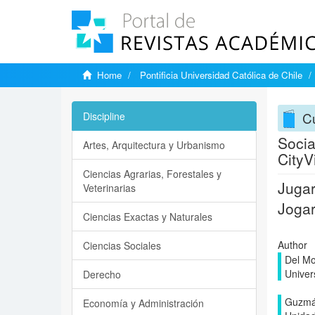
Home
Pontificia Universidad Católica de Chile
Cu
Discipline
Socia
Artes, Arquitectura y Urbanismo
CityV
Ciencias Agrarias, Forestales y
Jugar
Veterinarias
Jogar
Ciencias Exactas y Naturales
Author
Ciencias Sociales
Del Mo
Univer
Derecho
Guzmán
Economía y Administración