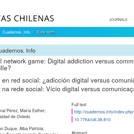
JOURNALS
Cuadernos. Info
View Item
adernos. Info
l network game: Digital addiction versus commu
ille?
 en red social: ¿adicción digital versus comunic
 na rede social: Vício digital versus comunicaç
Full text
ral Pérez, María Esther;
http://cuadernos.info/index.php/
sidad de Oviedo
10.7764/cdi.38.810
 Duque, Alba Patricia;
Abstract