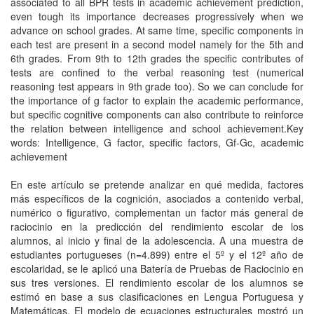
associated to all BPR tests in academic achievement prediction,
even tough its importance decreases progressively when we
advance on school grades. At same time, specific components in
each test are present in a second model namely for the 5th and
6th grades. From 9th to 12th grades the specific contributes of
tests are confined to the verbal reasoning test (numerical
reasoning test appears in 9th grade too). So we can conclude for
the importance of g factor to explain the academic performance,
but specific cognitive components can also contribute to reinforce
the relation between intelligence and school achievement.Key
words: Intelligence, G factor, specific factors, Gf-Gc, academic
achievement
En este artículo se pretende analizar en qué medida, factores
más específicos de la cognición, asociados a contenido verbal,
numérico o figurativo, complementan un factor más general de
raciocinio en la predicción del rendimiento escolar de los
alumnos, al inicio y final de la adolescencia. A una muestra de
estudiantes portugueses (n=4.899) entre el 5º y el 12º año de
escolaridad, se le aplicó una Batería de Pruebas de Raciocinio en
sus tres versiones. El rendimiento escolar de los alumnos se
estimó en base a sus clasificaciones en Lengua Portuguesa y
Matemáticas. El modelo de ecuaciones estructurales mostró un