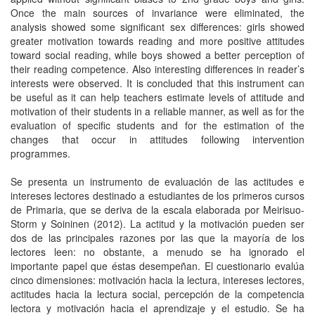
Once the main sources of invariance were eliminated, the
analysis showed some significant sex differences: girls showed
greater motivation towards reading and more positive attitudes
toward social reading, while boys showed a better perception of
their reading competence. Also interesting differences in reader’s
interests were observed. It is concluded that this instrument can
be useful as it can help teachers estimate levels of attitude and
motivation of their students in a reliable manner, as well as for the
evaluation of specific students and for the estimation of the
changes that occur in attitudes following intervention
programmes.
Se presenta un instrumento de evaluación de las actitudes e
intereses lectores destinado a estudiantes de los primeros cursos
de Primaria, que se deriva de la escala elaborada por Meirisuo-
Storm y Soininen (2012). La actitud y la motivación pueden ser
dos de las principales razones por las que la mayoría de los
lectores leen: no obstante, a menudo se ha ignorado el
importante papel que éstas desempeñan. El cuestionario evalúa
cinco dimensiones: motivación hacia la lectura, intereses lectores,
actitudes hacia la lectura social, percepción de la competencia
lectora y motivación hacia el aprendizaje y el estudio. Se ha