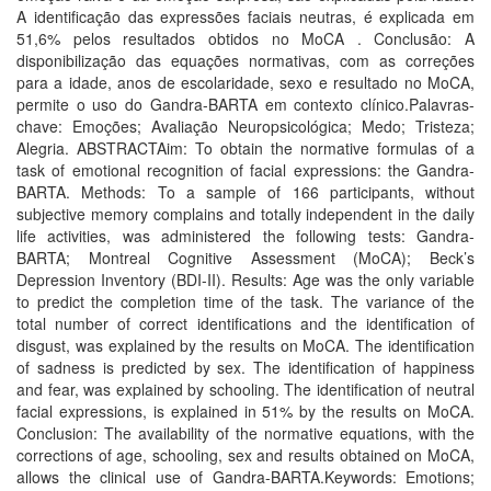
A identificação das expressões faciais neutras, é explicada em
51,6% pelos resultados obtidos no MoCA . Conclusão: A
disponibilização das equações normativas, com as correções
para a idade, anos de escolaridade, sexo e resultado no MoCA,
permite o uso do Gandra-BARTA em contexto clínico.Palavras-
chave: Emoções; Avaliação Neuropsicológica; Medo; Tristeza;
Alegria. ABSTRACTAim: To obtain the normative formulas of a
task of emotional recognition of facial expressions: the Gandra-
BARTA. Methods: To a sample of 166 participants, without
subjective memory complains and totally independent in the daily
life activities, was administered the following tests: Gandra-
BARTA; Montreal Cognitive Assessment (MoCA); Beck’s
Depression Inventory (BDI-II). Results: Age was the only variable
to predict the completion time of the task. The variance of the
total number of correct identifications and the identification of
disgust, was explained by the results on MoCA. The identification
of sadness is predicted by sex. The identification of happiness
and fear, was explained by schooling. The identification of neutral
facial expressions, is explained in 51% by the results on MoCA.
Conclusion: The availability of the normative equations, with the
corrections of age, schooling, sex and results obtained on MoCA,
allows the clinical use of Gandra-BARTA.Keywords: Emotions;