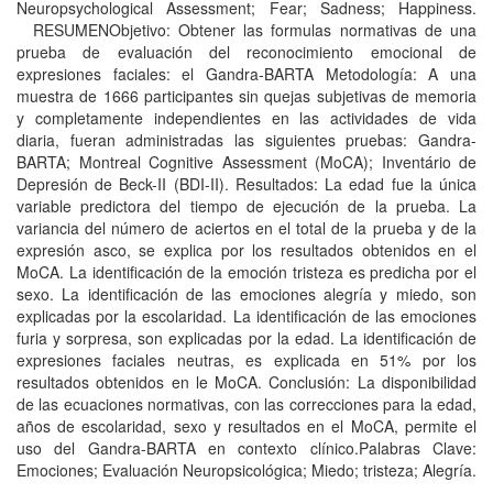
Neuropsychological Assessment; Fear; Sadness; Happiness.
RESUMENObjetivo: Obtener las formulas normativas de una
prueba de evaluación del reconocimiento emocional de
expresiones faciales: el Gandra-BARTA Metodología: A una
muestra de 1666 participantes sin quejas subjetivas de memoria
y completamente independientes en las actividades de vida
diaria, fueran administradas las siguientes pruebas: Gandra-
BARTA; Montreal Cognitive Assessment (MoCA); Inventário de
Depresión de Beck-II (BDI-II). Resultados: La edad fue la única
variable predictora del tiempo de ejecución de la prueba. La
variancia del número de aciertos en el total de la prueba y de la
expresión asco, se explica por los resultados obtenidos en el
MoCA. La identificación de la emoción tristeza es predicha por el
sexo. La identificación de las emociones alegría y miedo, son
explicadas por la escolaridad. La identificación de las emociones
furia y sorpresa, son explicadas por la edad. La identificación de
expresiones faciales neutras, es explicada en 51% por los
resultados obtenidos en le MoCA. Conclusión: La disponibilidad
de las ecuaciones normativas, con las correcciones para la edad,
años de escolaridad, sexo y resultados en el MoCA, permite el
uso del Gandra-BARTA en contexto clínico.Palabras Clave:
Emociones; Evaluación Neuropsicológica; Miedo; tristeza; Alegría.