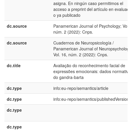
asigna. En ningún caso permitimos el
acceso a preprint del artículo en evaluaci
o ya publicado
dc.source
Panamerican Journal of Psychology; Vol. 
núm. 2 (2022): Cnps.
dc.source
Cuadernos de Neuropsicología /
Panamerican Journal of Neuropsychology
Vol. 16, núm. 2 (2022): Cnps.
dc.title
Avaliação do reconhecimento facial de
expressões emocionais: dados normativo
do gandra-barta
dc.type
info:eu-repo/semantics/article
dc.type
info:eu-repo/semantics/publishedVersion
dc.type
dc.type