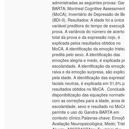
administradas as seguintes provas: Gand
BARTA; Montreal Cognitive Assessment
(MoCA); Inventário de Depressão de Beck-
(BDI-II). Resultados: A idade foi a única
variável preditora do tempo de execução 
prova. A variância do número de acertos 
total da prova e da expressão nojo, é
explicada pelos resultados obtidos no
MoCA. A identificação da emoção tristeza,
predita pelo sexo. A identificação das
emoções alegria e medo, é explicada pel
escolaridade. A identificação da emoção
raiva e da emoção surpresa, são explicad
pela idade. A identificação das expressõe
faciais neutras, é explicada em 51,6% pel
resultados obtidos no MoCA . Conclusão:
disponibilização das equações normativas
com as correções para a idade, anos de
escolaridade, sexo e resultado no MoCA,
permite o uso do Gandra-BARTA em
contexto clínico.Palavras-chave: Emoções
Avaliação Neuropsicológica; Medo; Tristez