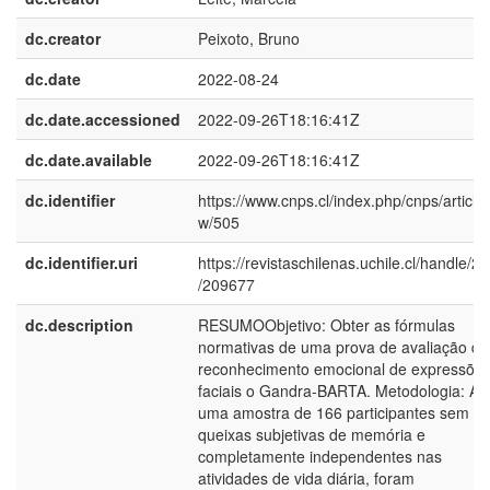
dc.creator
Peixoto, Bruno
dc.date
2022-08-24
dc.date.accessioned
2022-09-26T18:16:41Z
dc.date.available
2022-09-26T18:16:41Z
dc.identifier
https://www.cnps.cl/index.php/cnps/article/
w/505
dc.identifier.uri
https://revistaschilenas.uchile.cl/handle/2
/209677
dc.description
RESUMOObjetivo: Obter as fórmulas
normativas de uma prova de avaliação do
reconhecimento emocional de expressõe
faciais o Gandra-BARTA. Metodologia: A
uma amostra de 166 participantes sem
queixas subjetivas de memória e
completamente independentes nas
atividades de vida diária, foram