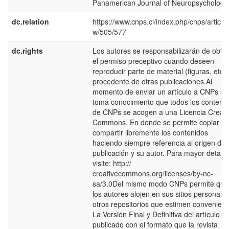
Panamerican Journal of Neuropsychology
dc.relation
https://www.cnps.cl/index.php/cnps/article/
w/505/577
dc.rights
Los autores se responsabilizarán de obte
el permiso preceptivo cuando deseen
reproducir parte de material (figuras, etc.)
procedente de otras publicaciones.Al
momento de enviar un artículo a CNPs se
toma conocimiento que todos los conteni
de CNPs se acogen a una Licencia Creati
Commons. En donde se permite copiar y
compartir libremente los contenidos
haciendo siempre referencia al origen de 
publicación y su autor. Para mayor detalle
visite: http://
creativecommons.org/licenses/by-nc-
sa/3.0Del mismo modo CNPs permite que
los autores alojen en sus sitios personale
otros repositorios que estimen convenient
La Versión Final y Definitiva del artículo
publicado con el formato que la revista