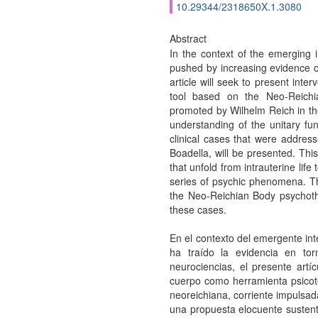
10.29344/2318650X.1.3080
Abstract
In the context of the emerging i
pushed by increasing evidence o
article will seek to present int
tool based on the Neo-Reichi
promoted by Wilhelm Reich in th
understanding of the unitary fun
clinical cases that were addre
Boadella, will be presented. Th
that unfold from intrauterine life 
series of psychic phenomena. The
the Neo-Reichian Body psychoth
these cases.
En el contexto del emergente inte
ha traído la evidencia en to
neurociencias, el presente artí
cuerpo como herramienta psicote
neoreichiana, corriente impulsad
una propuesta elocuente sustent