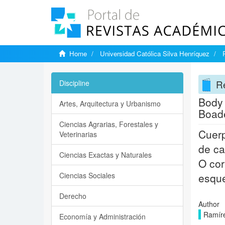
Home
Universidad Católica Silva Henríquez
Re
Discipline
Body 
Artes, Arquitectura y Urbanismo
Boade
Ciencias Agrarias, Forestales y
Cuerp
Veterinarias
de ca
Ciencias Exactas y Naturales
O cor
Ciencias Sociales
esqu
Derecho
Author
Ramí­r
Economía y Administración