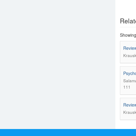
Relat
Showing 
Review
Krausk
Psycho
Salama
111
Review
Krausk