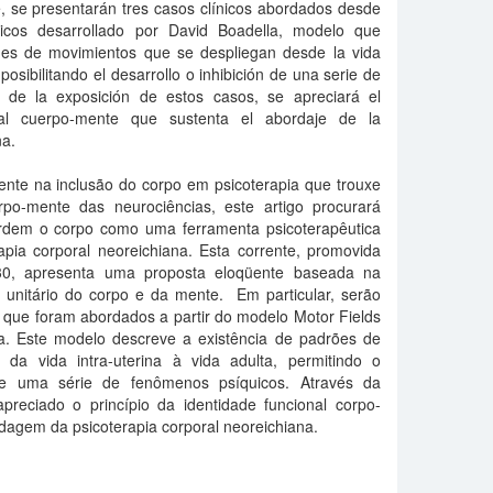
, se presentarán tres casos clínicos abordados desde
cos desarrollado por David Boadella, modelo que
ones de movimientos que se despliegan desde la vida
 posibilitando el desarrollo o inhibición de una serie de
 de la exposición de estos casos, se apreciará el
onal cuerpo-mente que sustenta el abordaje de la
na.
ente na inclusão do corpo em psicoterapia que trouxe
rpo-mente das neurociências, este artigo procurará
ordem o corpo como uma ferramenta psicoterapêutica
apia corporal neoreichiana. Esta corrente, promovida
30, apresenta uma proposta eloqüente baseada na
unitário do corpo e da mente. Em particular, serão
s que foram abordados a partir do modelo Motor Fields
a. Este modelo descreve a existência de padrões de
a vida intra-uterina à vida adulta, permitindo o
de uma série de fenômenos psíquicos. Através da
preciado o princípio da identidade funcional corpo-
agem da psicoterapia corporal neoreichiana.