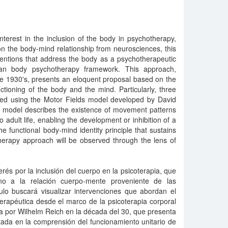
nterest in the inclusion of the body in psychotherapy,
n the body-mind relationship from neurosciences, this
erventions that address the body as a psychotherapeutic
an body psychotherapy framework. This approach,
e 1930's, presents an eloquent proposal based on the
ctioning of the body and the mind. Particularly, three
ssed using the Motor Fields model developed by David
is model describes the existence of movement patterns
to adult life, enabling the development or inhibition of a
 functional body-mind identity principle that sustains
erapy approach will be observed through the lens of
rés por la inclusión del cuerpo en la psicoterapia, que
rno a la relación cuerpo-mente proveniente de las
culo buscará visualizar intervenciones que abordan el
rapéutica desde el marco de la psicoterapia corporal
a por Wilhelm Reich en la década del 30, que presenta
ada en la comprensión del funcionamiento unitario de