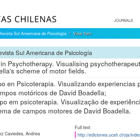
JOURNALS
Revista Sul Americana de Psicología
View Item
vista Sul Americana de Psicología
in Psychotherapy. Visualising psychotherapeut
lla's scheme of motor fields.
o en Psicoterapia. Visualizando experiencias
mpos motóricos de David Boadella;
po em psicoterapia. Visualização de experiênci
ema de campos motores de David Boadella.
Full text
ez Caviedes, Andrea
http://ediciones.ucsh.cl/ojs/in