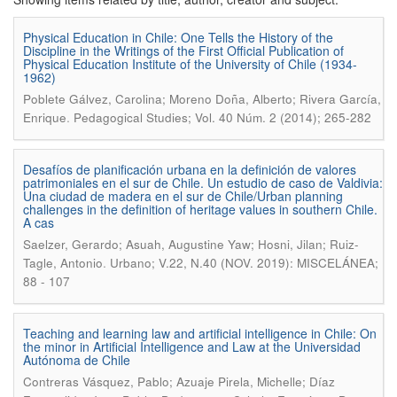
Physical Education in Chile: One Tells the History of the
Discipline in the Writings of the First Official Publication of
Physical Education Institute of the University of Chile (1934-
1962)
Poblete Gálvez, Carolina; Moreno Doña, Alberto; Rivera García,
.
Enrique
Pedagogical Studies; Vol. 40 Núm. 2 (2014); 265-282
Desafíos de planificación urbana en la definición de valores
patrimoniales en el sur de Chile. Un estudio de caso de Valdivia:
Una ciudad de madera en el sur de Chile/Urban planning
challenges in the definition of heritage values in southern Chile.
A cas
Saelzer, Gerardo; Asuah, Augustine Yaw; Hosni, Jilan; Ruiz-
.
Tagle, Antonio
Urbano; V.22, N.40 (NOV. 2019): MISCELÁNEA;
88 - 107
Teaching and learning law and artificial intelligence in Chile: On
the minor in Artificial Intelligence and Law at the Universidad
Autónoma de Chile
Contreras Vásquez, Pablo; Azuaje Pirela, Michelle; Díaz