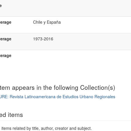
e
verage
Chile y España
verage
1973-2016
verage
item appears in the following Collection(s)
URE: Revista Latinoamericana de Estudios Urbano Regionales
mple item record
ed items
items related by title, author, creator and subject.