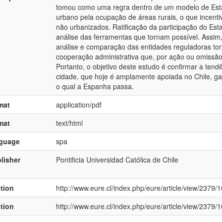
tomou como uma regra dentro de um modelo de Estad
urbano pela ocupação de áreas rurais, o que incent
não urbanizados. Ratificação da participação do Es
análise das ferramentas que tornam possível. Assim,
análise e comparação das entidades reguladoras torn
cooperação administrativa que, por ação ou omissão
Portanto, o objetivo deste estudo é confirmar a ten
cidade, que hoje é amplamente apoiada no Chile, g
o qual a Espanha passa.
mat
application/pdf
mat
text/html
nguage
spa
lisher
Pontificia Universidad Católica de Chile
ation
http://www.eure.cl/index.php/eure/article/view/2379/
ation
http://www.eure.cl/index.php/eure/article/view/2379/