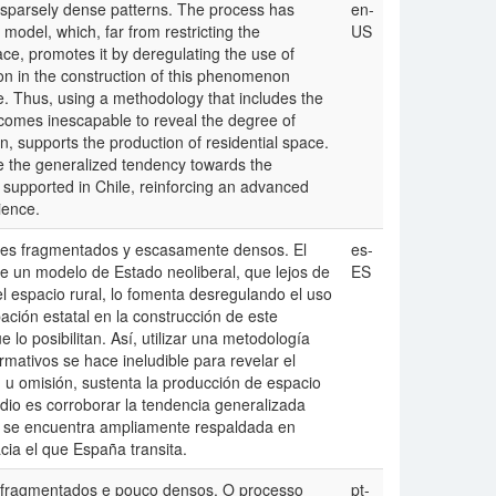
parsely dense patterns. The process has
en-
 model, which, far from restricting the
US
ce, promotes it by deregulating the use of
tion in the construction of this phenomenon
le. Thus, using a methodology that includes the
omes inescapable to reveal the degree of
on, supports the production of residential space.
ate the generalized tendency towards the
ly supported in Chile, reinforcing an advanced
ience.
nes fragmentados y escasamente densos. El
es-
 un modelo de Estado neoliberal, que lejos de
ES
el espacio rural, lo fomenta desregulando el uso
ipación estatal en la construcción de este
lo posibilitan. Así, utilizar una metodología
ativos se hace ineludible para revelar el
 u omisión, sustenta la producción de espacio
tudio es corroborar la tendencia generalizada
oy se encuentra ampliamente respaldada en
cia el que España transita.
 fragmentados e pouco densos. O processo
pt-