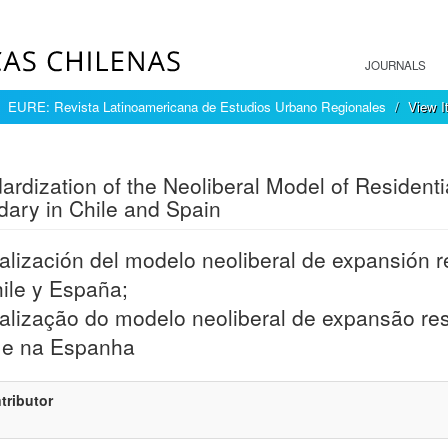
JOURNALS
EURE: Revista Latinoamericana de Estudios Urbano Regionales
View I
mple item record
ardization of the Neoliberal Model of Resident
ary in Chile and Spain
lización del modelo neoliberal de expansión re
ile y España;
lização do modelo neoliberal de expansão resi
 e na Espanha
tributor