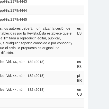
uppFile/2379/4443
uppFile/2379/4444
uppFile/2379/4445
s, los autores deberán formalizar la cesión de
es-
ablecidas por la Revista.Ésta establece que el
ES
ilimitada a reproducir, editar, publicar,
culo, a cualquier soporte conocido o por conocer y
e el artículo propuesto es original, no
 difusión.
es; Vol. 44, núm. 132 (2018)
es-
ES
es; Vol. 44, núm. 132 (2018)
pt-
BR
es; Vol. 44, núm. 132 (2018)
en-
US