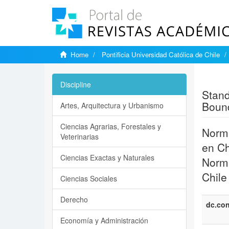
Home
Pontificia Universidad Católica de Chile
Show si
Discipline
Stand
Bound
Artes, Arquitectura y Urbanismo
Ciencias Agrarias, Forestales y
Norma
Veterinarias
en Ch
Ciencias Exactas y Naturales
Norma
Chile
Ciencias Sociales
Derecho
dc.con
Economía y Administración