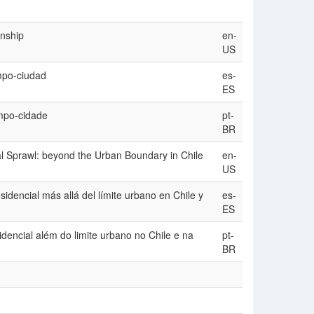
onship
en-
US
mpo-ciudad
es-
ES
mpo-cidade
pt-
BR
al Sprawl: beyond the Urban Boundary in Chile
en-
US
idencial más allá del límite urbano en Chile y
es-
ES
encial além do limite urbano no Chile e na
pt-
BR