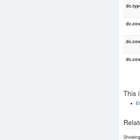
dc.typ
dc.co
dc.co
dc.co
This 
E
Show si
Relat
Showing 