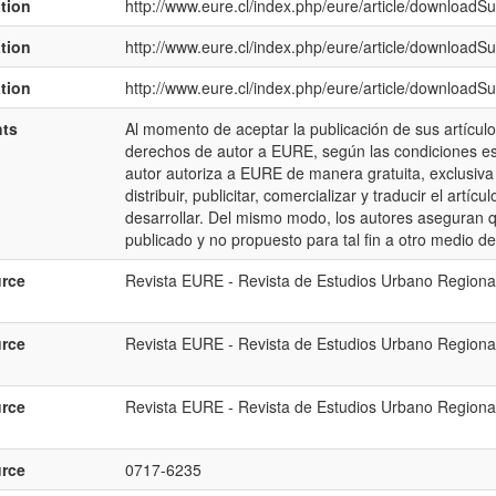
ation
http://www.eure.cl/index.php/eure/article/downloadS
ation
http://www.eure.cl/index.php/eure/article/downloadS
ation
http://www.eure.cl/index.php/eure/article/downloadS
hts
Al momento de aceptar la publicación de sus artículo
derechos de autor a EURE, según las condiciones est
autor autoriza a EURE de manera gratuita, exclusiva e 
distribuir, publicitar, comercializar y traducir el artí
desarrollar. Del mismo modo, los autores aseguran qu
publicado y no propuesto para tal fin a otro medio de
rce
Revista EURE - Revista de Estudios Urbano Regional
rce
Revista EURE - Revista de Estudios Urbano Regional
rce
Revista EURE - Revista de Estudios Urbano Regional
rce
0717-6235