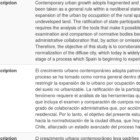
cription
Contemporary urban growth adopts fragmented and s
been taken as a general rule within a neoliberal state
expansion of the urban by occupation of the rural spa
undeveloped land. The ratification of state participa
requires the analysis of the tools that make it possib
examination and comparison of normative bodies bec
administrative collaboration that, by action or omissi
Therefore, the objective of this study is to corrobor
normalization of the diffuse city, which today is wide
stage of a process which Spain is beginning to exper
cription
El crecimiento urbano contemporáneo adopta patro
proceso se ha tomado como norma general dentro de
restringir la expansión de lo urbano por ocupación d
del suelo no urbanizable. La ratificación de la partic
fenómeno requiere el análisis de las herramientas que 
que incluya el examen y comparación de cuerpos norm
grado de colaboración administrativa que, por acción
residencial. Por lo tanto, el objetivo del presente es
hacia la normativización de la ciudad difusa, que h
Chile, afianzado un estadio avanzado del proceso ha
cription
O crescimento urbano contemporâneo leva padrões