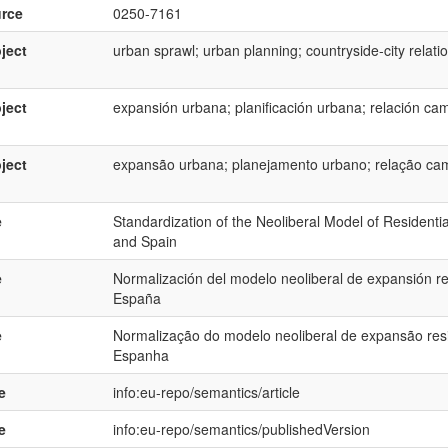
rce
0250-7161
ject
urban sprawl; urban planning; countryside-city relati
ject
expansión urbana; planificación urbana; relación ca
ject
expansão urbana; planejamento urbano; relação ca
e
Standardization of the Neoliberal Model of Residenti
and Spain
e
Normalización del modelo neoliberal de expansión res
España
e
Normalização do modelo neoliberal de expansão resid
Espanha
e
info:eu-repo/semantics/article
e
info:eu-repo/semantics/publishedVersion