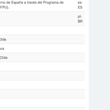
ierno de España a través del Programa de
es-
(FPU).
ES
pt-
BR
Chile
ura
Chile