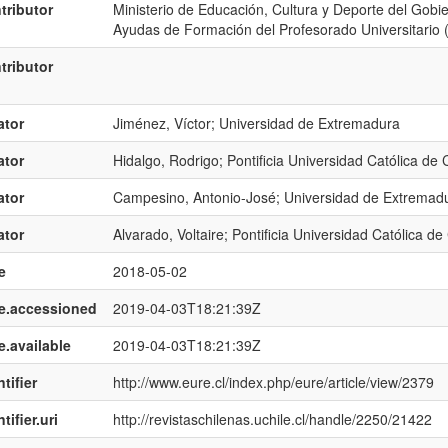
tributor
Ministerio de Educación, Cultura y Deporte del Gob
Ayudas de Formación del Profesorado Universitario 
tributor
ator
Jiménez, Víctor; Universidad de Extremadura
ator
Hidalgo, Rodrigo; Pontificia Universidad Católica de 
ator
Campesino, Antonio-José; Universidad de Extremad
ator
Alvarado, Voltaire; Pontificia Universidad Católica de 
e
2018-05-02
e.accessioned
2019-04-03T18:21:39Z
e.available
2019-04-03T18:21:39Z
tifier
http://www.eure.cl/index.php/eure/article/view/2379
tifier.uri
http://revistaschilenas.uchile.cl/handle/2250/21422