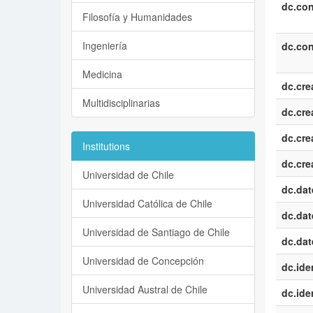
dc.con
Filosofía y Humanidades
Ingeniería
dc.con
Medicina
dc.cre
Multidisciplinarias
dc.cre
dc.cre
Institutions
dc.cre
Universidad de Chile
dc.dat
Universidad Católica de Chile
dc.dat
Universidad de Santiago de Chile
dc.dat
Universidad de Concepción
dc.iden
Universidad Austral de Chile
dc.iden