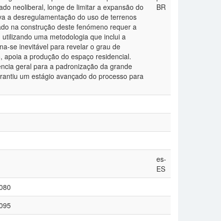
o neoliberal, longe de limitar a expansão do
BR
iva a desregulamentação do uso de terrenos
tado na construção deste fenómeno requer a
 utilizando uma metodologia que inclui a
a-se inevitável para revelar o grau de
, apoia a produção do espaço residencial.
dência geral para a padronização da grande
arantiu um estágio avançado do processo para
es-
ES
1080
1095