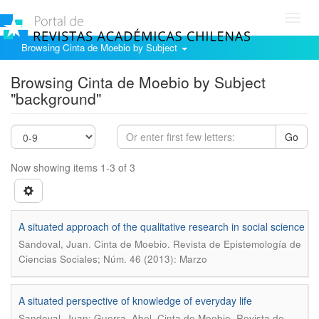
Toggl
navig
Browsing Cinta de Moebio by Subject
Browsing Cinta de Moebio by Subject
"background"
Go
Now showing items 1-3 of 3
A situated approach of the qualitative research in social science
.
Sandoval, Juan
Cinta de Moebio. Revista de Epistemología de
Ciencias Sociales; Núm. 46 (2013): Marzo
A situated perspective of knowledge of everyday life
.
Sandoval, Juan; Guerra, Abel
Cinta de Moebio. Revista de