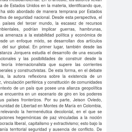
a de Estados Unidos en la materia, identificando que,
l ha sido abordado de manera temprana por Estados
iva de seguridad nacional. Desde esta perspectiva, el
s países del tercer mundo, la escasez de recursos
mbientales, podrían implicar guerras, hambrunas,
una amenaza a la estabilidad política y económica de
sde un enfoque mixto, se desarrollan dos artículos
s del sur global. En primer lugar, también desde las
stanza Jorquera estudia el desarrollo de una escuela
cionales y las posibilidades de construir desde la
teoría internacionalista que supere las corrientes
 liberales y constructvistas. De esta forma, en el debate
a, la autora reflexiona sobre la existencia de un
z, vinculación periférica y constitución de comunidades
ntexto de un país que posee una alianza geopolítica
e encuentra en un escenario de giro en los poderes
s países fronterizos. Por su parte, Jeison Oviedo,
omunidad de Libertad en Montes de María en Colombia,
 relevando la hermenéutica decolonial, en el que se
epciones hegemónicas de paz vinculadas a la noción
cracia liberal, capitalismo y extractivismo; esto bajo la
ía territorial seguridad y ausencia de conflicto. De