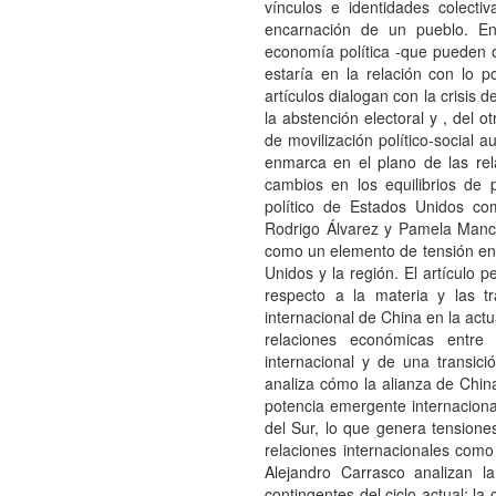
vínculos e identidades colecti
encarnación de un pueblo. En
economía política -que pueden o
estaría en la relación con lo 
artículos dialogan con la crisis 
la abstención electoral y , del 
de movilización político-social a
enmarca en el plano de las rela
cambios en los equilibrios de 
político de Estados Unidos co
Rodrigo Álvarez y Pamela Mancil
como un elemento de tensión en l
Unidos y la región. El artículo p
respecto a la materia y las t
internacional de China en la actu
relaciones económicas entre
internacional y de una transici
analiza cómo la alianza de Chin
potencia emergente internacion
del Sur, lo que genera tensiones
relaciones internacionales com
Alejandro Carrasco analizan l
contingentes del ciclo actual: la 