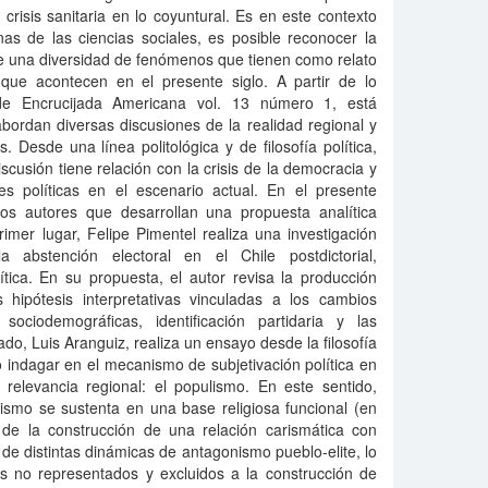
 crisis sanitaria en lo coyuntural. Es en este contexto
inas de las ciencias sociales, es posible reconocer la
de una diversidad de fenómenos que tienen como relato
que acontecen en el presente siglo. A partir de lo
n de Encrucijada Americana vol. 13 número 1, está
bordan diversas discusiones de la realidad regional y
. Desde una línea politológica y de filosofía política,
scusión tiene relación con la crisis de la democracia y
des políticas en el escenario actual. En el presente
dos autores que desarrollan una propuesta analítica
imer lugar, Felipe Pimentel realiza una investigación
 abstención electoral en el Chile postdictorial,
ítica. En su propuesta, el autor revisa la producción
 hipótesis interpretativas vinculadas a los cambios
s sociodemográficas, identificación partidaria y las
ado, Luis Aranguiz, realiza un ensayo desde la filosofía
do indagar en el mecanismo de subjetivación política en
relevancia regional: el populismo. En este sentido,
ismo se sustenta en una base religiosa funcional (en
r de la construcción de una relación carismática con
 distintas dinámicas de antagonismo pueblo-elite, lo
s no representados y excluidos a la construcción de