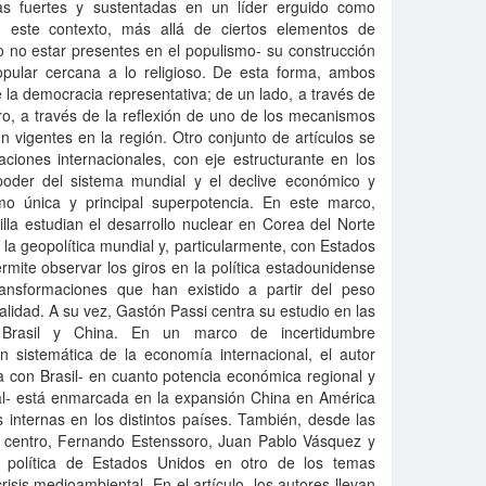
vas fuertes y sustentadas en un líder erguido como
 este contexto, más allá de ciertos elementos de
 no estar presentes en el populismo- su construcción
popular cercana a lo religioso. De esta forma, ambos
de la democracia representativa; de un lado, a través de
otro, a través de la reflexión de uno de los mecanismos
un vigentes en la región. Otro conjunto de artículos se
ciones internacionales, con eje estructurante en los
poder del sistema mundial y el declive económico y
mo única y principal superpotencia. En este marco,
la estudian el desarrollo nuclear en Corea del Norte
a geopolítica mundial y, particularmente, con Estados
ermite observar los giros en la política estadounidense
ransformaciones que han existido a partir del peso
alidad. A su vez, Gastón Passi centra su estudio en las
 Brasil y China. En un marco de incertidumbre
ón sistemática de la economía internacional, el autor
a con Brasil- en cuanto potencia económica regional y
al- está enmarcada en la expansión China en América
 internas en los distintos países. También, desde las
o centro, Fernando Estenssoro, Juan Pablo Vásquez y
a política de Estados Unidos en otro de los temas
crisis medioambiental. En el artículo, los autores llevan