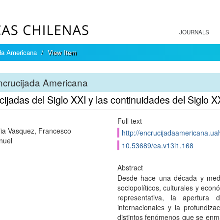
JOURNALS
da Americana
View Item
ncrucijada Americana
ijadas del Siglo XXI y las continuidades del Siglo X
Full text
ia Vasquez, Francesco
http://encrucijadaamericana.uah
uel
10.53689/ea.v13i1.168
Abstract
Desde hace una década y medi
sociopolíticos, culturales y econ
representativa, la apertura 
internacionales y la profundiza
distintos fenómenos que se enmar