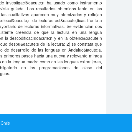
;o de investigaci&oacute;n ha usado como instrumento
evista guiada. Los resultados obtenidos tanto en las
 las cualitativas aparecen muy atomizados y reflejan
elecci&oacute;n de lecturas est&eacute;ticas frente a
ritario de lecturas informativas. Se evidencian dos
rsistente creencia de que la lectura en una lengua
n la descodificaci&oacute;n y en la obtenci&oacute;n
duo despu&eacute;s de la lectura; 2) se constata que
co de desarrollo de las lenguas en Andaluc&iacute;a.
os primeros pasos hacia una nueva y relevante mirada
nto en la lengua madre como en las lenguas extranjeras,
obligatoria en las programaciones de clase del
nguas.
 Chile