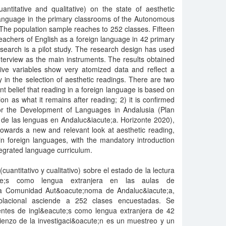
ntitative and qualitative) on the state of aesthetic
 language in the primary classrooms of the Autonomous
The population sample reaches to 252 classes. Fifteen
eachers of English as a foreign language in 42 primary
search is a pilot study. The research design has used
terview as the main instruments. The results obtained
ative variables show very atomized data and reflect a
y in the selection of aesthetic readings. There are two
ent belief that reading in a foreign language is based on
on as what it remains after reading; 2) it is confirmed
 for the Development of Languages in Andalusia (Plan
 de las lenguas en Andaluc&iacute;a. Horizonte 2020),
towards a new and relevant look at aesthetic reading,
n foreign languages, with the mandatory introduction
tegrated language curriculum.
cuantitativo y cualitativo) sobre el estado de la lectura
cute;s como lengua extranjera en las aulas de
la Comunidad Aut&oacute;noma de Andaluc&iacute;a,
blacional asciende a 252 clases encuestadas. Se
centes de ingl&eacute;s como lengua extranjera de 42
ienzo de la investigaci&oacute;n es un muestreo y un