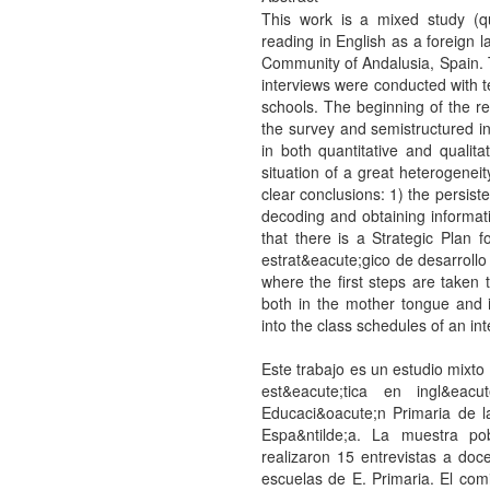
This work is a mixed study (qua
reading in English as a foreign
Community of Andalusia, Spain. 
interviews were conducted with t
schools. The beginning of the re
the survey and semistructured in
in both quantitative and qualit
situation of a great heterogeneit
clear conclusions: 1) the persist
decoding and obtaining informati
that there is a Strategic Plan
estrat&eacute;gico de desarrollo
where the first steps are taken 
both in the mother tongue and i
into the class schedules of an in
Este trabajo es un estudio mixto (
est&eacute;tica en ingl&ea
Educaci&oacute;n Primaria de 
Espa&ntilde;a. La muestra po
realizaron 15 entrevistas a do
escuelas de E. Primaria. El com