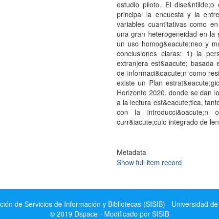
estudio piloto. El dise&ntilde
principal la encuesta y la entr
variables cuantitativas como en
una gran heterogeneidad en la s
un uso homog&eacute;neo y mayo
conclusiones claras: 1) la pe
extranjera est&aacute; basada e
de informaci&oacute;n como resi
existe un Plan estrat&eacute;gi
Horizonte 2020, donde se dan l
a la lectura est&eacute;tica, ta
con la introducci&oacute;n 
curr&iacute;culo integrado de le
Metadata
Show full item record
ción de Servicios de Información y Bibliotecas (SISIB) - Universidad de
© 2019 Dspace - Modificado por SISIB