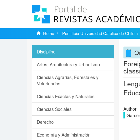
Home
Pontificia Universidad Católica de Chile
On
Discipline
Forei
Artes, Arquitectura y Urbanismo
class
Ciencias Agrarias, Forestales y
Lengu
Veterinarias
Educa
Ciencias Exactas y Naturales
Author
Ciencias Sociales
Garcés
Derecho
Economía y Administración