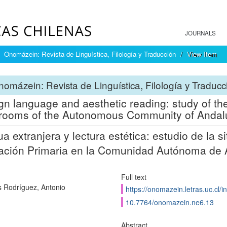
JOURNALS
Onomázein: Revista de Linguística, Filología y Traducción
View Item
omázein: Revista de Linguística, Filología y Traducc
gn language and aesthetic reading: study of the
rooms of the Autonomous Community of Andalu
a extranjera y lectura estética: estudio de la s
ción Primaria en la Comunidad Autónoma de 
Full text
 Rodríguez, Antonio
https://onomazein.letras.uc.cl/
10.7764/onomazein.ne6.13
Abstract