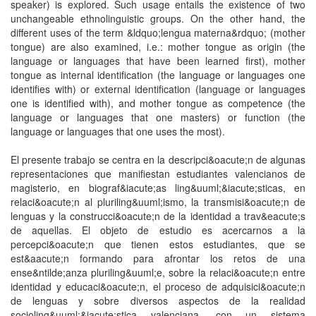
speaker) is explored. Such usage entails the existence of two
unchangeable ethnolinguistic groups. On the other hand, the
different uses of the term &ldquo;lengua materna&rdquo; (mother
tongue) are also examined, i.e.: mother tongue as origin (the
language or languages that have been learned first), mother
tongue as internal identification (the language or languages one
identifies with) or external identification (language or languages
one is identified with), and mother tongue as competence (the
language or languages that one masters) or function (the
language or languages that one uses the most).
El presente trabajo se centra en la descripci&oacute;n de algunas
representaciones que manifiestan estudiantes valencianos de
magisterio, en biograf&iacute;as ling&uuml;&iacute;sticas, en
relaci&oacute;n al pluriling&uuml;ismo, la transmisi&oacute;n de
lenguas y la construcci&oacute;n de la identidad a trav&eacute;s
de aquellas. El objeto de estudio es acercarnos a la
percepci&oacute;n que tienen estos estudiantes, que se
est&aacute;n formando para afrontar los retos de una
ense&ntilde;anza pluriling&uuml;e, sobre la relaci&oacute;n entre
identidad y educaci&oacute;n, el proceso de adquisici&oacute;n
de lenguas y sobre diversos aspectos de la realidad
socioling&uuml;&iacute;stica valenciana, con un sistema