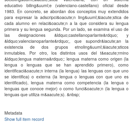
educativo biling&uuml;e (valenciano-castellano) oficial desde
1983. En concreto, se abordan dos conceptos muy extendidos
para expresar la adscripci&oacute;n ling&uuml;&iacute;stica de
cada alumno en relaci&oacute;n a la que considera su lengua
primera y su lengua segunda. Por un lado, se examina el uso de
las designaciones &ldquo;castellanoparlante&rdquo; y
&ldquo;valencianoparlante&rdquo;, que supondr&iacute;an la
existencia de dos grupos etnoling&uuml;&iacute;sticos
inmutables. Por otro, los distintos usos del t&eacute;rmino
&ldquo;lengua materna&rdquo;: lengua materna como origen (la
lengua o lenguas que se han aprendido primero), como
identificaci&oacute;n interna (la lengua) las lenguas con que uno
se identifica) o externa (la lengua o lenguas con que uno es
identificado), lengua materna como competencia (la lengua o
lenguas que conoce mejor) o como funci&oacute;n (la lengua o
lenguas que utiliza m&aacute;s). &nbsp;
Metadata
Show full item record