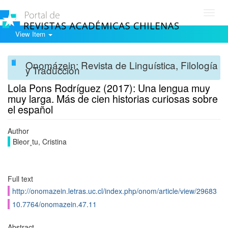
Toggl
navig
View Item
Onomázein: Revista de Linguística, Filología
y Traducción
Lola Pons Rodríguez (2017): Una lengua muy
muy larga. Más de cien historias curiosas sobre
el español
Author
Bleor¸tu, Cristina
Full text
http://onomazein.letras.uc.cl/index.php/onom/article/view/29683
10.7764/onomazein.47.11
Abstract