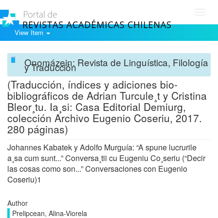
Toggl
navig
View Item
Onomázein: Revista de Linguística, Filología
y Traducción
(Traducción, índices y adiciones bio-
bibliográficos de Adrian Turcule¸t y Cristina
Bleor¸tu. Ia¸si: Casa Editorial Demiurg,
colección Archivo Eugenio Coseriu, 2017.
280 páginas)
Johannes Kabatek y Adolfo Murguía: “A spune lucrurile
a¸sa cum sunt...” Conversa¸tii cu Eugeniu Co¸seriu (“Decir
las cosas como son...” Conversaciones con Eugenio
Coseriu)1
Author
Prelipcean, Alina-Viorela