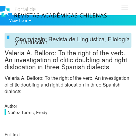
Toggl
navig
View Item
Onomázein: Revista de Linguística, Filología
y Traducción
Valeria A. Belloro: To the right of the verb.
An investigation of clitic doubling and right
dislocation in three Spanish dialects
Valeria A. Belloro: To the right of the verb. An investigation
of clitic doubling and right dislocation in three Spanish
dialects
Author
Núñez Torres, Fredy
Full text